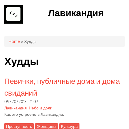
Лавикандия
You are here
Home
» Худды
Худды
Певички, публичные дома и дома
свиданий
09/20/2013 - 11:07
Лавикандия: Небо и долг
Как это устроено в Лавикандии.
Преступность
Женщины
Культура