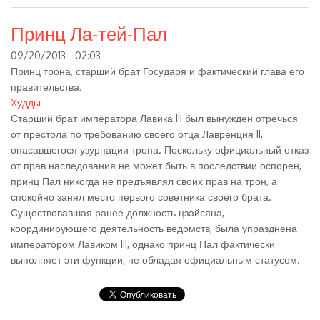
Принц Ла-тей-Пал
09/20/2013 - 02:03
Принц трона, старший брат Государя и фактический глава его
правительства.
Худды
Старший брат императора Лавика III был вынужден отречься
от престола по требованию своего отца Лавренция II,
опасавшегося узурпации трона. Поскольку официальный отказ
от прав наследования не может быть в последствии оспорен,
принц Пал никогда не предъявлял своих прав на трон, а
спокойно занял место первого советника своего брата.
Существовавшая ранее должность цзайсяна,
координирующего деятельность ведомств, была упразднена
императором Лавиком III, однако принц Пал фактически
выполняет эти функции, не обладая официальным статусом.