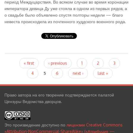
период Междуцарствия. Во всяком случае во время коронации
императора девица Ду уже стояла в одном из первых рядов, а
о свадьбе было объявлено спустя полторы недели — благо
невеста происходила из почтенного худдского военного рода.
Pages
« first
‹ previous
1
2
3
4
5
6
next ›
last »
Право автора на его творение подтверждается палатой
Цензуры Ведомства дворцов.
Это произведение доступно по
лицензии Creative Commons
«Attribution-NonCommercial-ShareAlike» («Атрибуция —