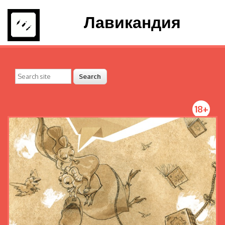
Лавикандия
18+