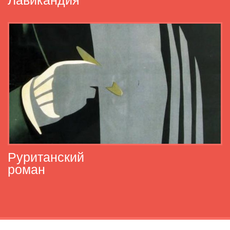
Лавикандия
Руританский
роман