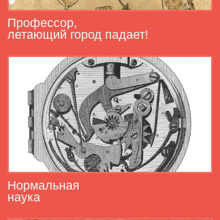
Профессор,
летающий город падает!
Нормальная
наука