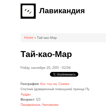
Лавикандия
You are here
Home
» Тай-као-Мар
Тай-као-Мар
Friday, сентября 20, 2013 - 02:06
География:
Кос-тха-ни
,
Симми
Спутник (доверенный помощник) принца Пу
Худды
Возраст:
123
Придворные
,
Чиновники