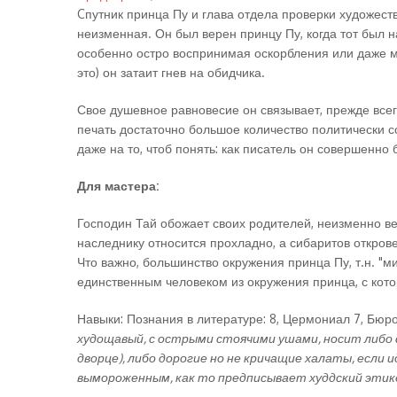
Cпутник принца Пу и глава отдела проверки художест
неизменная. Он был верен принцу Пу, когда тот был 
особенно остро воспринимая оскорбления или даже м
это) он затаит гнев на обидчика.
Свое душевное равновесие он связывает, прежде всег
печать достаточно большое количество политически с
даже на то, чтоб понять: как писатель он совершенн
Для мастера:
Господин Тай обожает своих родителей, неизменно ве
наследнику относится прохладно, а сибаритов открове
Что важно, большинство окружения принца Пу, т.н. "м
единственным человеком из окружения принца, с кот
Навыки: Познания в литературе: 8, Цермониал 7, Бюро
худощавый, с острыми стоячими ушами, носит либо 
дворце), либо дорогие но не кричащие халаты, если 
вымороженным, как то предписывает худдский этике