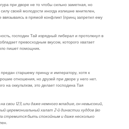
ура при дворе не то чтобы сильно заметная, но
в силу своей молодости иногда излишне мнителен,
е ввязываясь в прямой конфликт (принц запретил ему
ность, господин Тай изрядный либерал и протолкнул в
 обладает превосходным вкусом, которого хватает
вило пишет помощник.
 предан старшему принцу и императору, хотя к
рошие отношения, но друзей при дворе у него нет.
го на оккультизм, это делает господина Тая
а свои 123, или даже немного младше, он невысокий,
ный церемониальный халат 2-й династии худдов (во
гда стремится быть спокойным и даже несколько
лен.