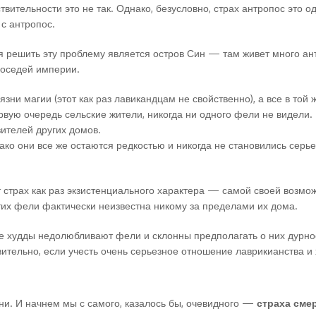
твительности это не так. Однако, безусловно, страх антропос это 
 с антропос.
 решить эту проблему является остров Син — там живет много антр
соседей империи.
оязни магии (этот как раз лавикандцам не свойственно), а все в то
вую очередь сельские жители, никогда ни одного фели не видели. 
вителей других домов.
ко они все же остаются редкостью и никогда не становились серь
 страх как раз экзистенциального характера — самой своей возмо
этих фели фактически неизвестна никому за пределами их дома.
е худды недолюбливают фели и склонны предполагать о них дурное
ительно, если учесть очень серьезное отношение лаврикианства и х
и. И начнем мы с самого, казалось бы, очевидного —
страха сме