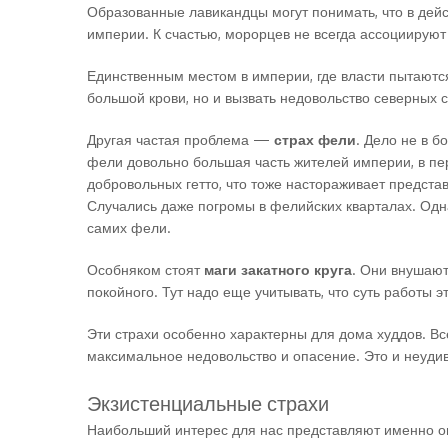
Образованные лавикандцы могут понимать, что в дейс
империи. К счастью, морорцев не всегда ассоциируют
Единственным местом в империи, где власти пытаются
большой крови, но и вызвать недовольство северных 
Другая частая проблема —
страх фели
. Дело не в б
фели довольно большая часть жителей империи, в пер
добровольных гетто, что тоже настораживает предста
Случались даже погромы в фелийских кварталах. Одна
самих фели.
Особняком стоят
маги закатного круга
. Они внушают
покойного. Тут надо еще учитывать, что суть работы 
Эти страхи особенно характерны для дома худдов. Вс
максимальное недовольство и опасение. Это и неудив
Экзистенциальные страхи
Наибольший интерес для нас представляют именно он