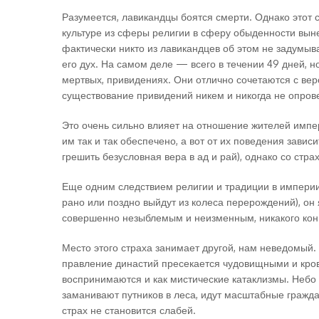
Разумеется, лавикандцы боятся смерти. Однако этот с
культуре из сферы религии в сферу обыденности вын
фактически никто из лавикандцев об этом не задумыв
его дух. На самом деле — всего в течении 49 дней, н
мертвых, привидениях. Они отлично сочетаются с вер
существование привидений никем и никогда не опров
Это очень сильно влияет на отношение жителей импер
им так и так обеспечено, а вот от их поведения зави
грешить безусловная вера в ад и рай), однако со стра
Еще одним следствием религии и традиции в империи 
рано или поздно выйдут из колеса перерождений), он 
совершенно незыблемым и неизменным, никакого кон
Место этого страха занимает другой, нам неведомый.
правление династий пресекается чудовищными и кро
воспринимаются и как мистические катаклизмы. Небо 
заманивают путников в леса, идут масштабные граждан
страх не становится слабей.