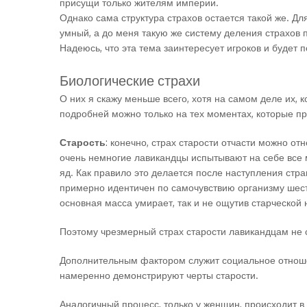
присущи только жителям империи.
Однако сама структура страхов остается такой же. Дл
умный, а до меня такую же систему деления страхов 
Надеюсь, что эта тема заинтересует игроков и будет 
Биологические страхи
О них я скажу меньше всего, хотя на самом деле их,
подробней можно только на тех моментах, которые п
Старость
: конечно, страх старости отчасти можно от
очень немногие лавикандцы испытывают на себе все 
яд. Как правило это делается после наступления стр
примерно идентичен по самочувствию организму шест
основная масса умирает, так и не ощутив старческой 
Поэтому чрезмерный страх старости лавикандцам не с
Дополнительным фактором служит социальное отношен
намеренно демонстрируют черты старости.
Аналогичный процесс, только у женщин, происходит в