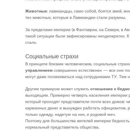
Животные
: лавикандцы, само собой, боятся змей, мн
тех животных, которые в Лавикандии стали разумны.
За пределами империи (в Фантаврии, на Севере, в Ам
такой ситуации были зафиксированы неоднократно. К 
стало.
Социальные страхи
В принципе близкие человеческим, социальные страхи
управлением
совершенно естественен — все они помн
могут даже посмеиваться над сотрудниками ТУ. Тем н
Другим примером может служить
отношение к бедно
выходящим. Примерно четверть населения империи раб
который проходят представители почти всех домов: чи
карманных денег и вынужден работать официантом, 
только одежду, надетую на них, и родовой меч.
Поэтому для большинства жителей империи бедность э
нормальный представитель общества.