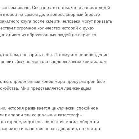
совсем иначе. Связано это с тем, что в лавикандской
и второй на самом деле вопрос спорный (просто
акатного круга после смерти человека могут призвать
ществует огромное количество историй о духах
них никто из образованных людей не верит, то
, скажем, опозорить себя. Потому что перерождение
му грешить (как не мешало средневековым христианам
анстве определенный конец мира предусмотрен (все
спокойства. Мир представляется лавикандцам
дии, история развивается циклически: спокойное
ми империи эти социальные катастрофы
по стране, мертвецы встают из могил, оборотни
кончится и начнется новая династия, но от этого