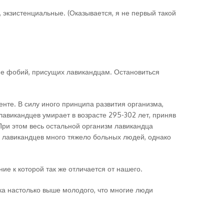
, экзистенциальные. (Оказывается, я не первый такой
зие фобий, присущих лавикандцам. Остановиться
менте. В силу иного принципа развития организма,
викандцев умирает в возрасте 295-302 лет, приняв
 При этом весь остальной организм лавикандца
х лавикандцев много тяжело больных людей, однако
ие к которой так же отличается от нашего.
ка настолько выше молодого, что многие люди