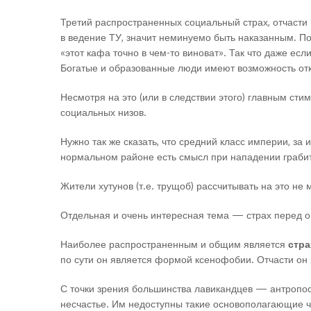
Третий распространенных социальный страх, отчасти 
в ведение ТУ, значит неминуемо быть наказанным. По
«этот кафа точно в чем-то виноват». Так что даже есл
Богатые и образованные люди имеют возможность отк
Несмотря на это (или в следствии этого) главным сти
социальных низов.
Нужно так же сказать, что средний класс империи, за 
нормальном районе есть смысл при нападении грабит
Жители хутунов (т.е. трущоб) рассчитывать на это не
Отдельная и очень интересная тема — страх перед 
Наиболее распространенным и общим является
стра
по сути он является формой ксенофобии. Отчасти он
С точки зрения большинства лавикандцев — антропос
несчастье. Им недоступны такие основополагающие че