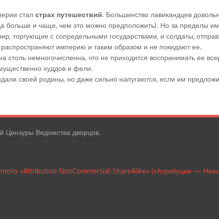
перии стал
страх путешествий
. Большинство лавикандцев довольн
а больше и чаще, чем это можно предположить). Но за пределы им
ир, торгующие с сопредельными государствами, и солдаты, отпра
 распространяют империю и таким образом и не покидают ее.
на столь немногочисленна, что не приходится воспринимать ее вс
имущественно худдов и фели.
дали своей родины, но даже сильно напугаются, если им предложит
ой Цензуры Ведомства дворцов.
mmons «Attribution-NonCommercial-ShareAlike» («Атрибуция — Нек