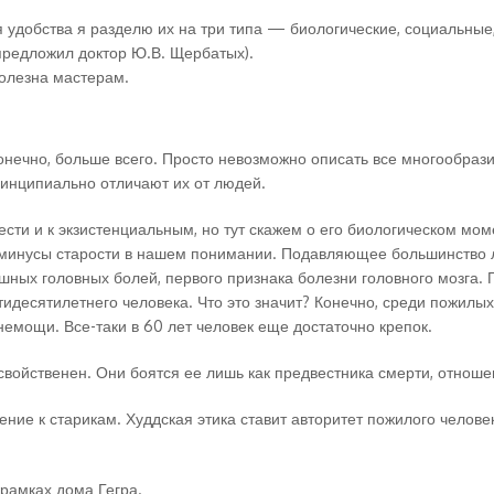
я удобства я разделю их на три типа — биологические, социальные
предложил доктор Ю.В. Щербатых).
полезна мастерам.
 конечно, больше всего. Просто невозможно описать все многообра
ринципиально отличают их от людей.
нести и к экзистенциальным, но тут скажем о его биологическом мо
минусы старости в нашем понимании. Подавляющее большинство ла
ашных головных болей, первого признака болезни головного мозга.
идесятилетнего человека. Что это значит? Конечно, среди пожилы
немощи. Все-таки в 60 лет человек еще достаточно крепок.
войственен. Они боятся ее лишь как предвестника смерти, отношен
ие к старикам. Худдская этика ставит авторитет пожилого челове
 рамках дома Гегра.