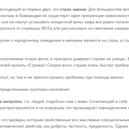
исходящий из первых двух, это
страх закона
. Для большинства жи
скольку в Лавикандии не существует идеи презумпции невиновности
и они не смогут установить конкретной вины, кафа все равно получи
упиться от служащих ВОТа или рассчитывать на смягчение наказан
мулом к порядочному поведению в империи является не страх, а ст
исключением только фели, в принципе доверяет страже на улицах. Б
елей кричать «Стража!» Скорее всего стража очень быстро прибеж
 могут, но там и не принято решать проблемы при помощи закона.
определенными группами населения.
х антропос
, т.е. людей, подобных нам с вами. Сочитающий в себе
 распространяется и на морорцев, что провоцирует периодические
 это варвары, которым свойственные все мыслимые отрицательные 
ловеческие свойства, как доброта, честность, преданность. Одним