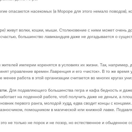
огие опасаются насекомых (в Мороре для этого немало поводов), ко
ре) живут волки, кошки, мыши. Столкновение с ними может очень 
счастью, большинство лавикандцев даже не догадывается о сущест
 жителей империи коренятся в условиях их жизни. Так, например,
ят управление времен Лавренция и его «чисток». В то же время у 
е менее работа в этой организации считается во многих кругах уни
сти
. Для подавляющего большинства гегра и кафа бедность и даже
отает на поденной работе, чтоб получить даже не деньги, а плошк
новник первого ранга, молодой худд, едва сводит концы с концами
разносчиком, помощником в магической или книжной лавке. Подав
то не только не порок и не позор, но естественное и обыденное 