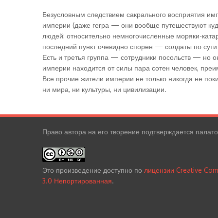
Безусловным следствием сакрального восприятия им
империи (даже гегра — они вообще путешествуют куд
людей: относительно немногочисленные моряки-катар
последний пункт очевидно спорен — солдаты по сути
Есть и третья группа — сотрудники посольств — но о
империи находится от силы пара сотен человек, пре
Все прочие жители империи не только никогда не поки
ни мира, ни культуры, ни цивилизации.
Право автора на его творение подтверждается палат
Это произведение доступно по
лицензии Creative Co
3.0 Непортированная
.