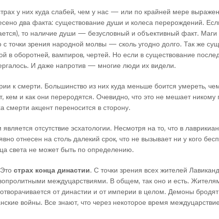
трах у них куда слабей, чем у нас — или по крайней мере выражен 
есено два факта: существование души и колеса перерождений. Есл
ается), то наличие души — безусловный и объективный факт. Маги з
о с точки зрения народной молвы — сколь угодно долго. Так же су
ой в оборотней, вампиров, чертей. Но если в существование послед
ергалось. И даже напротив — многие люди их видели.
ии к смерти. Большинство из них куда меньше боится умереть, чем
сит, кем и как они переродятся. Очевидно, что это не мешает нико
ха смерти акцент переносится в сторону.
является отсутствие эсхатологии. Несмотря на то, что в лаврики
явно отнесен на столь далекий срок, что не вызывает ни у кого бе
ца света не может быть по определению.
 Это
страх конца династии
. С точки зрения всех жителей Лавикан
вопролитными междуцарствиями. В общем, так оно и есть. Жителя
отворачивается от династии и от империи в целом. Демоны бродят 
ские войны. Все знают, что через некоторое время междуцарствие 