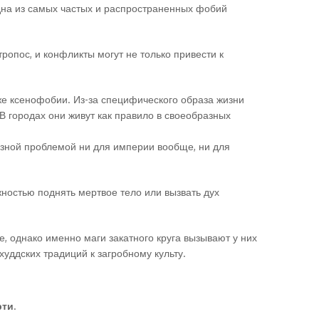
одна из самых частых и распространенных фобий
опос, и конфликты могут не только привести к
й же ксенофобии. Из-за специфического образа жизни
В городах они живут как правило в своеобразных
езной проблемой ни для империи вообще, ни для
жностью поднять мертвое тело или вызвать дух
, однако именно маги закатного круга вызывают у них
уддских традиций к загробному культу.
рти
.