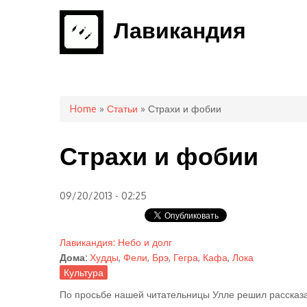
Лавикандия
You are here
Home
»
Статьи
» Страхи и фобии
Страхи и фобии
09/20/2013 - 02:25
Лавикандия: Небо и долг
Дома:
Худды
,
Фели
,
Брэ
,
Гегра
,
Кафа
,
Лока
Культура
По просьбе нашей читательницы Улле решил рассказат