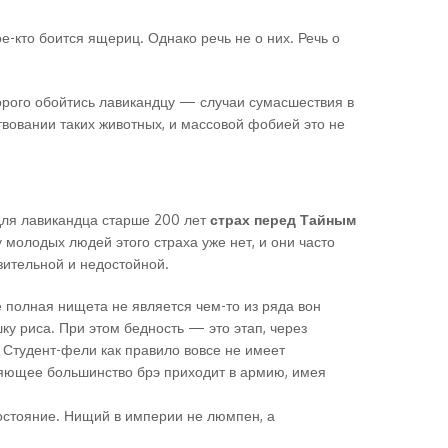
е-кто боится ящериц. Однако речь не о них. Речь о
дорого обойтись лавикандцу — случаи сумасшествия в
вовании таких животных, и массовой фобией это не
 для лавикандца старше 200 лет
страх перед Тайным
молодых людей этого страха уже нет, и они часто
зительной и недостойной.
 полная нищета не является чем-то из ряда вон
у риса. При этом бедность — это этап, через
. Студент-фели как правило вовсе не имеет
ляющее большинство брэ приходит в армию, имея
состояние. Нищий в империи не люмпен, а