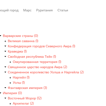
ющий город
Марс
Руритания
Статьи
Варварские страны (0)
Великая саванна (1)
Конфедерация городов Северного Амра (1)
Краведжа (1)
Свободная республика Тейн (1)
Оккупированная территория (1)
Священное царство народов Амра (2)
Соединенное королевство Уолша и Наргейла (2)
Наргейл (1)
Уолш (1)
Фантаврская империя (3)
Империя (0)
Восточный Морор (12)
Архипелаг (2)