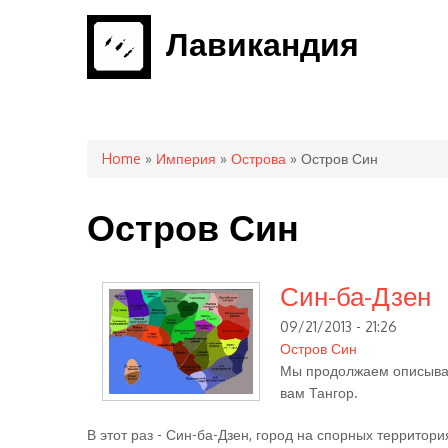
Лавикандия
You are here
Home
»
Империя
»
Острова
» Остров Син
Остров Син
Син-ба-Дзен
09/21/2013 - 21:26
Остров Син
Мы продолжаем описыват
вам Тангор.
В этот раз - Син-ба-Дзен, город на спорных территори