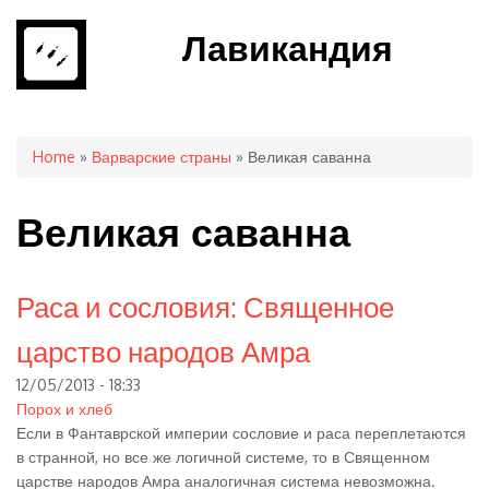
Лавикандия
You are here
Home
»
Варварские страны
» Великая саванна
Великая саванна
Раса и сословия: Священное
царство народов Амра
12/05/2013 - 18:33
Порох и хлеб
Если в Фантаврской империи сословие и раса переплетаются
в странной, но все же логичной системе, то в Священном
царстве народов Амра аналогичная система невозможна.