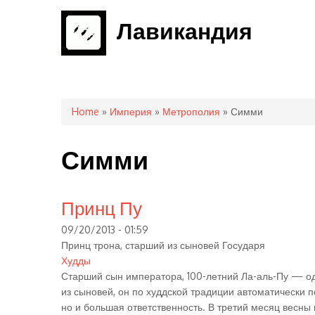
Лавикандия
You are here
Home
»
Империя
»
Метрополия
» Симми
Симми
Принц Пу
09/20/2013 - 01:59
Принц трона, старший из сыновей Государя
Худды
Старший сын императора, 100-летний Ла-аль-Пу — од
из сыновей, он по худдской традиции автоматически п
но и большая ответственность. В третий месяц весны 