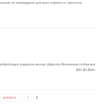
сенью он неожиданно для всех отрекся от престола.
ездействуя, говорить молча, обрести Вселенную отдав все.
Дао Дэ Дзин.
‹ previous
1
2