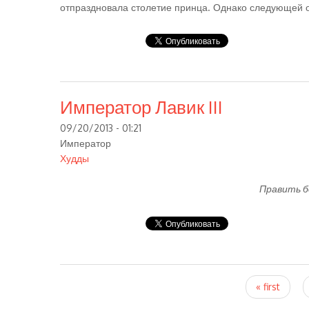
отпраздновала столетие принца. Однако следующей о
Император Лавик III
09/20/2013 - 01:21
Император
Худды
Править б
Pages
« first