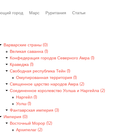
ющий город
Марс
Руритания
Статьи
Варварские страны (0)
Великая саванна (1)
Конфедерация городов Северного Амра (1)
Краведжа (1)
Свободная республика Тейн (1)
Оккупированная территория (1)
Священное царство народов Амра (2)
Соединенное королевство Уолша и Наргейла (2)
Наргейл (1)
Уолш (1)
Фантаврская империя (3)
Империя (0)
Восточный Морор (12)
Архипелаг (2)