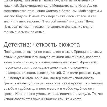
где он предстает живым человеком, а не вычислительной
машиной. Запоминается дело Мориарти, дело Ирэн Адлер,
запоминаются отношения Холмса с Ватсоном, Майкрофтом и
миссис Хадсон. Имена этих персонажей помнят все. А как
звали главную героиню “Пестрой ленты” или даже “Дела
Четырех” вспомнят разве что заядлые фанаты и люди с
феноменальной памятью.
Детектив: четкость сюжета
Последнее, о чем нужно сказать, это сюжет. Принципиальным
отличие детективного модуля от книги или фильма, является
невозможность создать в нем линейный сюжет. Игроки и их
персонажи сами расследуют дело и сами определяют
последовательность своих действий. Они сами решают, куда
они пойдут и когда. Конечно, мастер может использовать
“реперный метод” и подсовывать игрокам нужных персонажей
в любом удобном для него месте и в любое удобное ему
время. Но это резко уменьшит реалистичность модуля. Так что
использовать этот прием стоит не слишком часто.