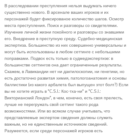
В расследовании преступления нельзя выдумать ничего
существенно нового. В арсенале ваших игроков и их
персонажей будет фиксированое количество шагов. Осмотр
места преступления. Поиск и разговоры со свидетелями.
Изучение личной жизни покойного и разговоры со знавшими
его. Внедрение в преступную среду. Судебно-медицинская
экспертиза. Большинство из них совершенно универсальны и
могут быть использованы в любом сеттинге с небольшими
поправками. Подвох есть только в судмедэкспертизе: в
большинстве сеттингов она дает ограниченные результаты.
Скажем, в Лавикандии нет ни дактилоскопии, ни генетики, но
есть достаточно развитая химия, патологоанатомия и основы
баллистики (из какого арбалета был выпущен этот болт?) Если
вы не хотите играть в "C.S.I.: Кос-тха-ни" и "C.S.I.:
Викторианский Лондон", в чем, конечно, есть своя прелесть,
лучше не перегружать свой сеттинг такого рода
возможностями. Или во всяком случае учитывать, что
представляемые экспертом сведения должны служить
важным, но не единственным источником сведений.
Разумеется, если среди персонажей игроков есть