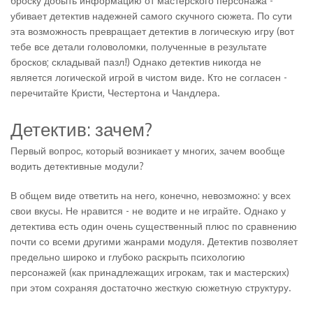
броску добыть информацию от мастерского персонажа -
убивает детектив надежней самого скучного сюжета. По сути
эта возможность превращает детектив в логическую игру (вот
тебе все детали головоломки, полученные в результате
бросков; складывай пазл!) Однако детектив никогда не
является логической игрой в чистом виде. Кто не согласен -
перечитайте Кристи, Честертона и Чандлера.
Детектив: зачем?
Первый вопрос, который возникает у многих, зачем вообще
водить детективные модули?
В общем виде ответить на него, конечно, невозможно: у всех
свои вкусы. Не нравится - не водите и не играйте. Однако у
детектива есть один очень существенный плюс по сравнению
почти со всеми другими жанрами модуля. Детектив позволяет
предельно широко и глубоко раскрыть психологию
персонажей (как принадлежащих игрокам, так и мастерских)
при этом сохраняя достаточно жесткую сюжетную структуру.