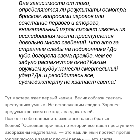
Вне зависимости от того,
определяются ли результаты осмотра
броском, вопросами игроков или
сочетание первого и второго,
внимательный игрок сможет извлечь из
исследования места преступления
довольно много сведений. Что это за
странные следы на подоконнике? До
куда догорела свеча прежде, чем ее
задуло распахнутое окно? Каким
оружием худду нанесли смертельный
удар? Да, и разойдитесь все,
судмедэксперту не хватает света!
Тут мастера ждет первый капкан. Велик соблазн сделать
преступника умным. Не оставляющим следов. Заранее
предусмотревшим все ходы следователей.
Позволю себе напомнить известные слова братьев
Коэнов: “Основная причина, по которой все наши преступники
изображены недотепами, — это наш личный протест против
голливудского штампа: плохой парень — это всегда