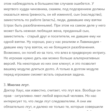
этом наблюдатель в большинстве случаев ошибется. У
мертвого худда-чиновника, скажем, под подозрением должны
оказаться жена (ревность, он ей изменял), сын (наследство),
заместитель по работе (власть), люди, дававшие ему взятки
(страх быть разоблаченными). При этом на самом деле у него
может быть нежная любящая жена, преданный сын,
заместитель - старый друг и посетители, не давшие ему ни
одной взятки. Ну хорошо, раз у нас реализм и Лавикандия -
давшие ему тучу взяток, но не боящиеся разоблачения.
Возможно, он погиб из-за того, что влез в придворную интригу.
Но игрокам нужно дать как можно больше альтернативных
версий. На некоторые из них они клюнут, и это позволит
вашему модулю длиться долго. А только в долгом модуле
перед игроками сможет встать серьезная задача.
3.
Многие лгут
.
Доктор Хаус, как известно, считает, что лгут все. Вообще он
прав - ситуативно лжет любой взрослый человек. Но нас
интересует то, что люди лгут следователям. А они им
обязательно лгут, и далеко не только те, которые совершили