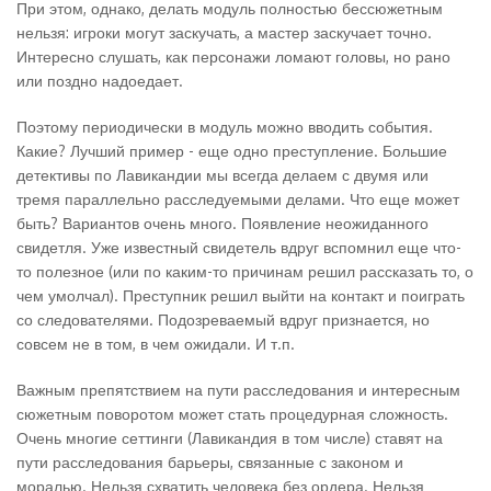
При этом, однако, делать модуль полностью бессюжетным
нельзя: игроки могут заскучать, а мастер заскучает точно.
Интересно слушать, как персонажи ломают головы, но рано
или поздно надоедает.
Поэтому периодически в модуль можно вводить события.
Какие? Лучший пример - еще одно преступление. Большие
детективы по Лавикандии мы всегда делаем с двумя или
тремя параллельно расследуемыми делами. Что еще может
быть? Вариантов очень много. Появление неожиданного
свидетля. Уже известный свидетель вдруг вспомнил еще что-
то полезное (или по каким-то причинам решил рассказать то, о
чем умолчал). Преступник решил выйти на контакт и поиграть
со следователями. Подозреваемый вдруг признается, но
совсем не в том, в чем ожидали. И т.п.
Важным препятствием на пути расследования и интересным
сюжетным поворотом может стать процедурная сложность.
Очень многие сеттинги (Лавикандия в том числе) ставят на
пути расследования барьеры, связанные с законом и
моралью. Нельзя схватить человека без ордера. Нельзя