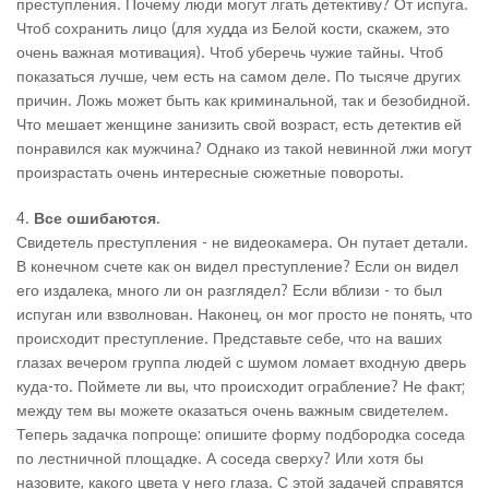
преступления. Почему люди могут лгать детективу? От испуга.
Чтоб сохранить лицо (для худда из Белой кости, скажем, это
очень важная мотивация). Чтоб уберечь чужие тайны. Чтоб
показаться лучше, чем есть на самом деле. По тысяче других
причин. Ложь может быть как криминальной, так и безобидной.
Что мешает женщине занизить свой возраст, есть детектив ей
понравился как мужчина? Однако из такой невинной лжи могут
произрастать очень интересные сюжетные повороты.
4.
Все ошибаются
.
Свидетель преступления - не видеокамера. Он путает детали.
В конечном счете как он видел преступление? Если он видел
его издалека, много ли он разглядел? Если вблизи - то был
испуган или взволнован. Наконец, он мог просто не понять, что
происходит преступление. Представьте себе, что на ваших
глазах вечером группа людей с шумом ломает входную дверь
куда-то. Поймете ли вы, что происходит ограбление? Не факт;
между тем вы можете оказаться очень важным свидетелем.
Теперь задачка попроще: опишите форму подбородка соседа
по лестничной площадке. А соседа сверху? Или хотя бы
назовите, какого цвета у него глаза. С этой задачей справятся