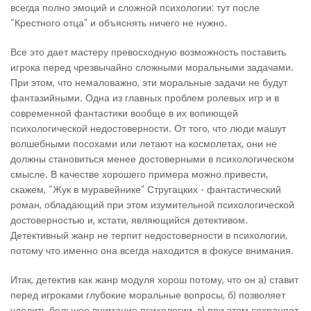
всегда полно эмоций и сложной психологии: тут после
“Крестного отца” и объяснять ничего не нужно.
Все это дает мастеру превосходную возможность поставить
игрока перед чрезвычайно сложными моральными задачами.
При этом, что немаловажно, эти моральные задачи не будут
фантазийными. Одна из главных проблем ролевых игр и в
современной фантастики вообще в их вопиющей
психологической недостоверности. От того, что люди машут
волшебными посохами или летают на космолетах, они не
должны становиться менее достоверными в психологическом
смысле. В качестве хорошего примера можно привести,
скажем, “Жук в муравейнике” Стругацких - фантастический
роман, обладающий при этом изумительной психологической
достоверностью и, кстати, являющийся детективом.
Детективный жанр не терпит недостоверности в психологии,
потому что именно она всегда находится в фокусе внимания.
Итак, детектив как жанр модуля хорош потому, что он а) ставит
перед игроками глубокие моральные вопросы, б) позволяет
уделить большое внимание психологии, в) при этом сохраняет