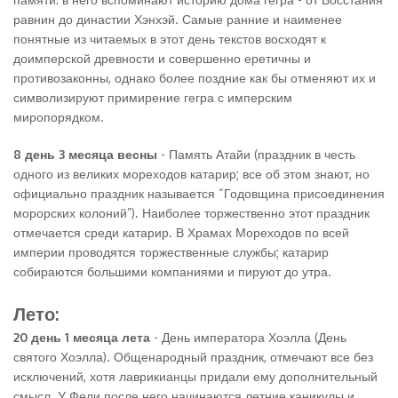
равнин до династии Хэнхэй. Самые ранние и наименее
понятные из читаемых в этот день текстов восходят к
доимперской древности и совершенно еретичны и
противозаконны, однако более поздние как бы отменяют их и
символизируют примирение гегра с имперским
миропорядком.
8 день 3 месяца весны
- Память Атайи (праздник в честь
одного из великих мореходов катарир; все об этом знают, но
официально праздник называется “Годовщина присоединения
морорских колоний”). Наиболее торжественно этот праздник
отмечается среди катарир. В Храмах Мореходов по всей
империи проводятся торжественные службы; катарир
собираются большими компаниями и пируют до утра.
Лето:
20 день 1 месяца лета
- День императора Хоэлла (День
святого Хоэлла). Общенародный праздник, отмечают все без
исключений, хотя лаврикианцы придали ему дополнительный
смысл. У Фели после него начинаются летние каникулы и