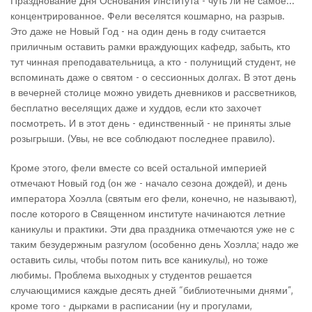
Празднование Дня Основания Института - чуть ли не самое...
концентрированное. Фели веселятся кошмарно, на разрыв.
Это даже не Новый Год - на один день в году считается
приличным оставить рамки враждующих кафедр, забыть, кто
тут чинная преподавательница, а кто - полунищий студент, не
вспоминать даже о святом - о сессионных долгах. В этот день
в вечерней столице можно увидеть дневников и рассветников,
бесплатно веселящих даже и худдов, если кто захочет
посмотреть. И в этот день - единственный - не приняты злые
розыгрыши. (Увы, не все соблюдают последнее правило).
Кроме этого, фели вместе со всей остальной империей
отмечают Новый год (он же - начало сезона дождей), и день
императора Хоэлла (святым его фели, конечно, не называют),
после которого в Священном институте начинаются летние
каникулы и практики. Эти два праздника отмечаются уже не с
таким безудержным разгулом (особенно день Хоэлла; надо же
оставить силы, чтобы потом пить все каникулы), но тоже
любимы. Проблема выходных у студентов решается
случающимися каждые десять дней “библиотечными днями”,
кроме того - дырками в расписании (ну и прогулами,