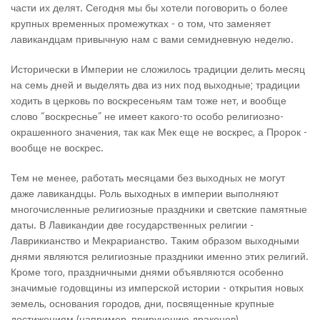
части их делят. Сегодня мы бы хотели поговорить о более
крупных временных промежутках - о том, что заменяет
лавикандцам привычную нам с вами семидневную неделю.
Исторически в Империи не сложилось традиции делить месяц
на семь дней и выделять два из них под выходные; традиции
ходить в церковь по воскресеньям там тоже нет, и вообще
слово “воскреснье” не имеет какого-то особо религиозно-
окрашенного значения, так как Мек еще не воскрес, а Пророк -
вообще не воскрес.
Тем не менее, работать месяцами без выходных не могут
даже лавикандцы. Роль выходных в империи выполняют
многочисленные религиозные праздники и светские памятные
даты. В Лавикандии две государственных религии -
Лаврикианство и Мекрарианство. Таким образом выходными
днями являются религиозные праздники именно этих религий.
Кроме того, праздничными днями объявляются особенно
значимые годовщины из имперской истории - открытия новых
земель, основания городов, дни, посвященные крупные
достижениям (например, приручению драконов).