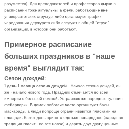
разумеется). Для преподавателей и профессоров дырки в
расписании тоже актуальны, а фели, работающие вне
университетских структур, либо организуют график
чередования держурств либо следуют в общей “струе”
организации, в которой они работают.
Примерное расписание
больших праздников в “наше
время” выглядит так:
Сезон дождей:
1 день 1 месяца сезона дождей
- Начало сезона дождей, он
же - начало нового года. Праздник отмечается во всей
империи с большой помпой. Устраиваются народные гуляния,
фейерверки. В домах побогаче часто организуют балы-
маскарады, а люди попроще ограничиваются плясками на
площади. В этот день принято одеться понаряднее (народная
традиция гласит - во все новое) и дарить друг другу ценные