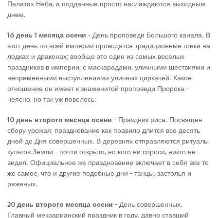
Палатах Неба, а подданные просто наслаждаются выходным
днем.
16 день 1 месяца осени
- День проповеди Большого канала. В
этот день по всей империи проводятся традиционные гонки на
лодках и драконах; вообще это один из самых веселых
праздников в империи, с маскарадами, уличными шествиями и
непременными выступлениями уличных циркачей. Какое
отношение он имеет к знаменитой проповеди Пророка -
неясно, но так уж повелось.
10 день второго месяца осени
- Праздник риса. Посвящен
сбору урожая; празднование как правило длится все десять
дней до Дня совершенных. В деревнях отправляются ритуалы
культов Земли - почти открыто, но кого ни спроси, никто не
видел. Официальное же празднование включает в себя все то
же самое, что и другие подобные дни - танцы, застолья и
ряженых.
20 день второго месяца осени
- День совершенных.
Главный мекрарианский праздник в году, давно ставший