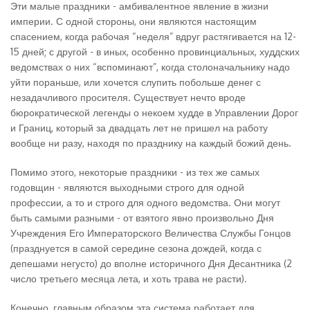
Эти малые праздники - амбивалентное явление в жизни
империи. С одной стороны, они являются настоящим
спасением, когда рабочая “неделя” вдруг растягивается на 12-
15 дней; с другой - в иных, особенно провинциальных, худдских
ведомствах о них “вспоминают”, когда столоначальнику надо
уйти пораньше, или хочется слупить побольше денег с
незадачливого просителя. Существует нечто вроде
бюрократической легенды о некоем худде в Управлении Дорог
и Границ, который за двадцать лет не пришел на работу
вообще ни разу, находя по празднику на каждый божий день.
Помимо этого, некоторые праздники - из тех же самых
годовщин - являются выходными строго для одной
профессии, а то и строго для одного ведомства. Они могут
быть самыми разными - от взятого явно произвольно Дня
Учреждения Его Императорского Величества Службы Гонцов
(празднуется в самой середине сезона дождей, когда с
депешами негусто) до вполне историчного Дня Десантника (2
число третьего месяца лета, и хоть трава не расти).
Конечно, главным образом эта система работает для