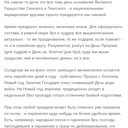
На самом-то деле это все-таки день основания Великого
Герцогства Синского и Тингского - и национальными
варварскими кругами скрыто празднуется как таковой.
Армия празднует, конечно, несколько иначе. Для офицерского
состава, в равной мере брэ и худдов, все вышеописанное
актуально - то же празднование, те же подарки, если повезет -
то и в семейном кругу. Разумеется, разгул на День Пророка
(для худдов) и День св. Хоэлла (для брэ), куда как выше
градусом, чем в чиновничьих домах, но и все.
Солдатам же из всего этого сияющего великолепия остается
пять нерабочих дней в году - собственно, Пророк с Хоэллом,
Новый год, Зачатие Государя плюс плавающий День рода
войск. На Новый год, впрочем, традиционно уходят в
недельный (без проезда) отпуск отличники боевой подготовки.
При этом любой праздник может быть отменен уже приказом
по полку - и перенесен куда-нибудь на более удобное время.
Есть, например, народная песня о гарнизоне брэ, полгода
просидевшем в окружении и сразу по деблокировании, что