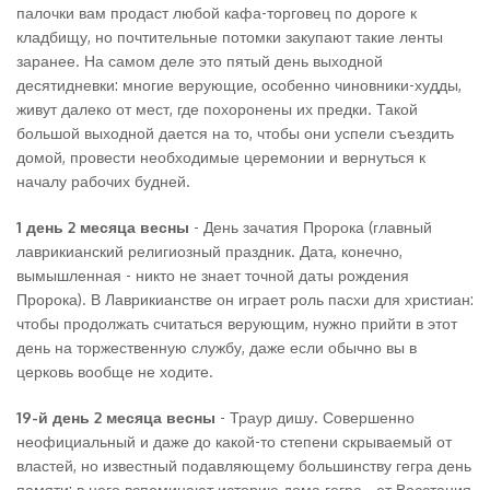
палочки вам продаст любой кафа-торговец по дороге к
кладбищу, но почтительные потомки закупают такие ленты
заранее. На самом деле это пятый день выходной
десятидневки: многие верующие, особенно чиновники-худды,
живут далеко от мест, где похоронены их предки. Такой
большой выходной дается на то, чтобы они успели съездить
домой, провести необходимые церемонии и вернуться к
началу рабочих будней.
1 день 2 месяца весны
- День зачатия Пророка (главный
лаврикианский религиозный праздник. Дата, конечно,
вымышленная - никто не знает точной даты рождения
Пророка). В Лаврикианстве он играет роль пасхи для христиан:
чтобы продолжать считаться верующим, нужно прийти в этот
день на торжественную службу, даже если обычно вы в
церковь вообще не ходите.
19-й день 2 месяца весны
- Траур дишу. Совершенно
неофициальный и даже до какой-то степени скрываемый от
властей, но известный подавляющему большинству гегра день
памяти: в него вспоминают историю дома гегра - от Восстания