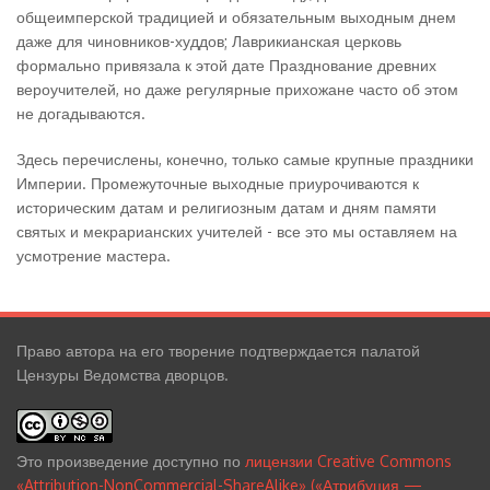
общеимперской традицией и обязательным выходным днем
даже для чиновников-худдов; Лаврикианская церковь
формально привязала к этой дате Празднование древних
вероучителей, но даже регулярные прихожане часто об этом
не догадываются.
Здесь перечислены, конечно, только самые крупные праздники
Империи. Промежуточные выходные приурочиваются к
историческим датам и религиозным датам и дням памяти
святых и мекрарианских учителей - все это мы оставляем на
усмотрение мастера.
Право автора на его творение подтверждается палатой
Цензуры Ведомства дворцов.
Это произведение доступно по
лицензии Creative Commons
«Attribution-NonCommercial-ShareAlike» («Атрибуция —