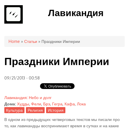
Лавикандия
You are here
Home
»
Статьи
» Праздники Империи
Праздники Империи
09/21/2013 - 00:58
Лавикандия: Небо и долг
Дома:
Худды
,
Фели
,
Брэ
,
Гегра
,
Кафа
,
Лока
Культура
Религия
История
В одном из предыдущих четверговых текстов мы писали про
то, как лавикандцы воспринимают время в сутках и на какие