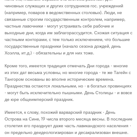
чиновных служащих и других сотрудников гос. учреждений
(например, поваров в ведомственных столовых). Люди, не
связанные строгим государственным контролем, например,
частные лавочники - могут устраивать себе рабочие и
выходные дни, когда им заблагорассудится. Схожая ситуация с
частными конторами, с тем только исключением, что большие
государственные праздники (начало сезона дождей, день
Хоэлла, ит.д.) - обязательны и для них тоже.
Кроме того, имеется традиция отмечать Дни города - многие
из этих дат весьма условны, но многие города - те же Тагейн с
Тангором основаны во вполне исторические времена.
Празднества остаются локальными, но - в богатых провинциях
- могут быть исключительно пышными. День Столицы - и вовсе
де юре общеимперский праздник.
Имеется, к слову, похожий варварский праздник - День
Острова на Сине, 19 числа второго месяца весны. В последние
столетия его празднует даже часть лавикандского населения -
он предельно деидеологизирован и десакрализован внешне.