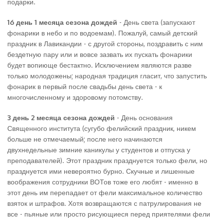
подарки.
16 день 1 месяца сезона дождей
- День света (запускают
фонарики в небо и по водоемам). Пожалуй, самый детский
праздник в Лавикандии - с другой стороны, поздравить с ним
бездетную пару или и вовсе зазвать их пускать фонарики
будет вопиюще бестактно. Исключением являются разве
только молодожены; народная традиция гласит, что запустить
фонарик в первый после свадьбы день света - к
многочисленному и здоровому потомству.
3 день 2 месяца сезона дождей
- День основания
Священного института (сугубо фелийский праздник, никем
больше не отмечаемый; после него начинаются
двухнедельные зимние каникулы у студентов и отпуска у
преподавателей). Этот праздник празднуется только фели, но
празднуется ими невероятно бурно. Скучные и лишенные
воображения сотрудники ВОТов тоже его любят - именно в
этот день им перепадает от фели максимальное количество
взяток и штрафов. Хотя возвращаются с патрулирования не
все - пьяные или просто рисующиеся перед приятелями фели