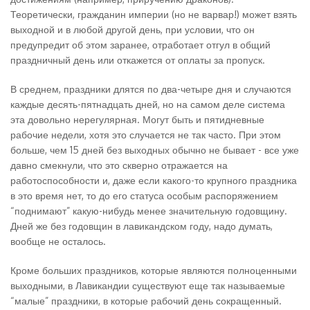
Теоретически, гражданин империи (но не варвар!) может взять
выходной и в любой другой день, при условии, что он
предупредит об этом заранее, отработает отгул в общий
праздничный день или откажется от оплаты за пропуск.
В среднем, праздники длятся по два-четыре дня и случаются
каждые десять-пятнадцать дней, но на самом деле система
эта довольно нерегулярная. Могут быть и пятидневные
рабочие недели, хотя это случается не так часто. При этом
больше, чем 15 дней без выходных обычно не бывает - все уже
давно смекнули, что это скверно отражается на
работоспособности и, даже если какого-то крупного праздника
в это время нет, то до его статуса особым распоряжением
“поднимают” какую-нибудь менее значительную годовщину.
Дней же без годовщин в лавикандском году, надо думать,
вообще не осталось.
Кроме больших праздников, которые являются полноценными
выходными, в Лавикандии существуют еще так называемые
“малые” праздники, в которые рабочий день сокращенный.