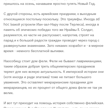
пришлось на осень, начавшем яростно гулять Новый Год.
С другой стороны, есть армейские праздники, к выходным
относящиеся постольку-поскольку. Это триумфы. Иногда ad
hoc (какой устроили Иан-зал-Нару после Терлеса), иногда в
память об эпических победах того же Нрайвы II. Солдат,
разумеется, из части не распускают, напротив, строят на
парад и к большой радости граждан проводят через город с
развернутыми знаменами. Зато никаких хозработ и - в мирное
время - немного бесплатной выпивки.
Наособицу стоит дом фели. Фели не бывают лаврикианцами,
таким образом добрая треть общеимперских праздников
теряет для них всякую актуальность. К имперской истории они
(хотя иногда и ради эпатажа) тоже не питают большого
уважения. Это оставляет мекрарианские праздники для
мекрарианцев, но их процент от общего дома фели не так уж
велик.
И вот тут приходит на помощь история собственно фелийская.