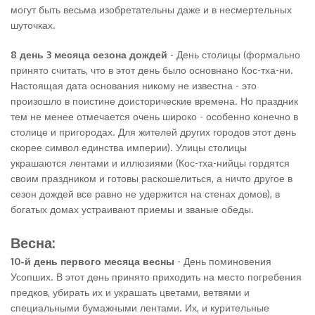
могут быть весьма изобретательны даже и в несмертельных
шуточках.
8 день 3 месяца сезона дождей
- День столицы (формально
принято считать, что в этот день было основнано Кос-тха-ни.
Настоящая дата основания никому не известна - это
произошло в поистине доисторические времена. Но праздник
тем не менее отмечается очень широко - особенно конечно в
столице и пригородах. Для жителей других городов этот день
скорее символ единства империи). Улицы столицы
украшаются лентами и иллюзиями (Кос-тха-нийцы гордятся
своим праздником и готовы раскошелиться, а ничто другое в
сезон дождей все равно не удержится на стенах домов), в
богатых домах устраивают приемы и званые обеды.
Весна:
10-й день первого месяца весны
- День поминовения
Усопших. В этот день принято приходить на место погребения
предков, убирать их и украшать цветами, ветвями и
специальными бумажными лентами. Их, и курительные