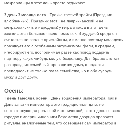
мекрарианцы в этот день просто отдыхают.
3 день 3 месяца лета
- Тройка третьей тройки (Праздник
влюбленных). Праздник этот - не лаврикианский и не
мекрарианский, а народный: у гегра и кафа в этот день
заключается большое число помолвок. В худдской среде он
считается не вполне пристойным, и именно поэтому молодежь
празднует его с особенным энтузиазмом; фели, в среднем,
игнорируют его, воспринимая разве как повод подарить
партнеру какую-нибудь милую безделицу. Для брэ же это как
раз праздник семейный, проводится дома, а подарки
преподносит не только глава семейства, но и обе супруги -
мужу и друг другу.
Осень:
1 день 1 месяца осени
- День воцарения императора. Как и
День зачатия императора это традиционная дата, не
соответствующая реальной исторической; в этот день во всех
городах империи чиновники Ведомства дворцов проводят
ритуалы, аналогичные тем, что совершает сам император в