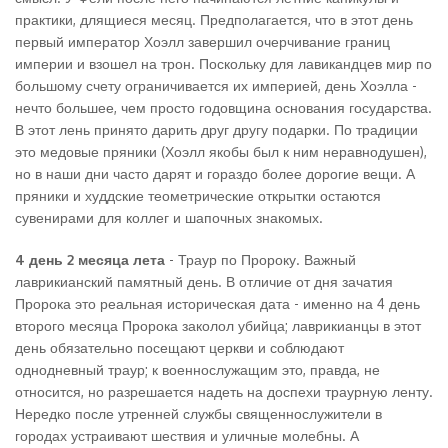
практики, длящиеся месяц. Предполагается, что в этот день
первый император Хоэлл завершил очерчивание границ
империи и взошел на трон. Поскольку для лавикандцев мир по
большому счету ограничивается их империей, день Хоэлла -
нечто большее, чем просто годовщина основания государства.
В этот лень принято дарить друг другу подарки. По традиции
это медовые пряники (Хоэлл якобы был к ним неравнодушен),
но в наши дни часто дарят и гораздо более дорогие вещи. А
пряники и худдские теометрические открытки остаются
сувенирами для коллег и шапочных знакомых.
4 день 2 месяца лета
- Траур по Пророку. Важный
лаврикианский памятный день. В отличие от дня зачатия
Пророка это реальная историческая дата - именно на 4 день
второго месяца Пророка заколол убийца; лаврикианцы в этот
день обязательно посещают церкви и соблюдают
однодневный траур; к военнослужащим это, правда, не
относится, но разрешается надеть на доспехи траурную ленту.
Нередко после утренней службы священнослужители в
городах устраивают шествия и уличные молебны. А