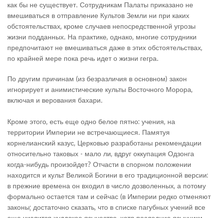
как бы не существует. Сотрудникам Палаты приказано не
вмешиваться в отправление Культов Земли ни при каких
обстоятельствах, кроме случаев непосредственной угрозы
жизни подданных. На практике, однако, многие сотрудники
предпочитают не вмешиваться даже в этих обстоятельствах,
по крайней мере пока речь идет о жизни гегра.
По другим причинам (из безразличия в основном) закон
игнорирует и анимистические культы Восточного Морора,
включая и верования бахари.
Кроме этого, есть еще одно белое пятно: учения, на
территории Империи не встречающиеся. Памятуя
корнелианский казус, Церковью разработаны рекомендации
относительно таковых - мало ли, вдруг оккупация Одзонга
когда-нибудь произойдет? Отчасти в спорном положении
находится и культ Великой Богини в его традиционной версии:
в прежние времена он входил в число дозволенных, а потому
формально остается там и сейчас (в Империи редко отменяют
законы; достаточно сказать, что в списке пагубных учений все
еще числится худдское язычество, хотя последние язычники