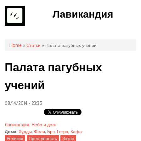
Лавикандия
You are here
Home
»
Статьи
» Палата пагубных учений
Палата пагубных
учений
08/14/2014 - 23:35
Лавикандия: Небо и долг
Дома:
Худды
,
Фели
,
Брэ
,
Гегра
,
Кафа
Религия
Преступность
Закон