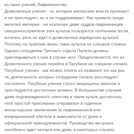
из таких учений, Лаврикианству.
Дозволенные учения - те, которые имперские власти признают
и не преследуют, но и не поддерживают. Как правило среди
жителей империи - не исключая даже худдов-лаврикианцев -
священнослужители этих культов пользуются почтением (если,
конечно, речь не идет о дозволенных варварских культах).
Поэтому на практике жизнь таких культов не слишком сложна.
Однако сотрудники Третьего отдела Палаты должны
приглядываться к ним в случае чего. Предполагается, что из
Дозволенного учения перейти в Пагубное не слишком сложно.
Пагубные учения - как можно понять из названия это как раз
те, деятельность которых сотрудники палаты расследуют
постоянно. Пагубные учения строго запрещены законом и
преследуются достаточно активно. В большинстве случаев
даже подтвержденного членства в таком культе достаточно,
чтоб простой прихожанин отправился в годичное
монастырское заключение (в лаврикианской или
мекрарианской обители в зависимости от дома и
официальной принадлежности). Руководство же культа
неизбежно ждет каторга или даже, в некоторых случаях,