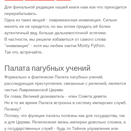
Для финальной редакции нашей книги нам кое-что приходится
перерабатывать.
Одна из таких вещей - лаврикианская инквизиция. Сильно
менять ее не придется, но мы хотим придать ей более
аутентичный вид, больше дальневосточной эстетики.
В частности, мы решили избавиться от самого слова
“инквизиция” - хотя мы любим скетчи Monty Python.
Так что, встречайте.
Палата пагубных учений
Формально и фактически Палата пагубных учений,
расследующая преступления, связанные с религией, является
частью Лаврикианской Церкви.
Ее глава, Великий дознаватель - член Совета девяти.
Но в то же время Палата встроена в систему имперских служб.
Почему?
Потому, что функции палаты полезны как для государства, так
и для Церкви. Религиозная жизнь империи довольно сложна, а
у государственных служб - будь то Тайное управление или