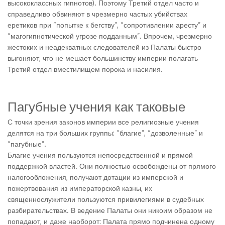
высококлассных гипнотов). Поэтому Третий отдел часто и
справедливо обвиняют в чрезмерно частых убийствах
еретиков при “попытке к бегству”, “сопротивлении аресту” и
“магогипнотической угрозе подданным”. Впрочем, чрезмерно
жестоких и неадекватных следователей из Палаты быстро
выгоняют, что не мешает большинству империи полагать
Третий отдел вместилищем порока и насилия.
Пагубные учения как таковые
С точки зрения законов империи все религиозные учения
делятся на три больших группы: “благие”, “дозволенные” и
“пагубные”.
Благие учения пользуются непосредственной и прямой
поддержкой властей. Они полностью освобождены от прямого
налогообложения, получают дотации из имперской и
пожертвования из императорской казны, их
священнослужители пользуются привилегиями в судебных
разбирательствах. В ведение Палаты они никоим образом не
попадают, и даже наоборот: Палата прямо подчинена одному