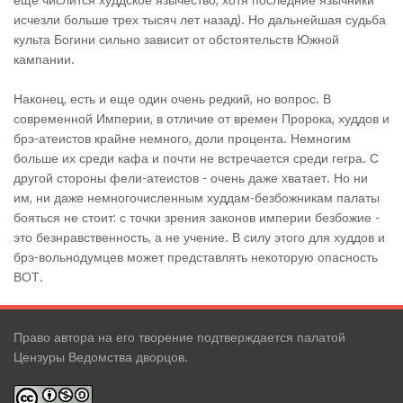
исчезли больше трех тысяч лет назад). Но дальнейшая судьба
культа Богини сильно зависит от обстоятельств Южной
кампании.
Наконец, есть и еще один очень редкий, но вопрос. В
современной Империи, в отличие от времен Пророка, худдов и
брэ-атеистов крайне немного, доли процента. Немногим
больше их среди кафа и почти не встречается среди гегра. С
другой стороны фели-атеистов - очень даже хватает. Но ни
им, ни даже немногочисленным худдам-безбожникам палаты
бояться не стоит: с точки зрения законов империи безбожие -
это безнравственность, а не учение. В силу этого для худдов и
брэ-вольнодумцев может представлять некоторую опасность
ВОТ.
Право автора на его творение подтверждается палатой
Цензуры Ведомства дворцов.