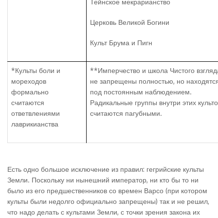
Тейнское мекрарианство
Церковь Великой Богини
Культ Брума и Пигн
*Культы боли и
**Имперчество и школа Чистого взгляд
мореходов
не запрещены полностью, но находятс
формально
под постоянным наблюдением.
считаются
Радикальные группы внутри этих культ
ответвлениями
считаются пагубными.
лаврикианства
Есть одно большое исключение из правил: гегрийские культы
Земли. Поскольку ни нынешний император, ни кто бы то ни
было из его предшественников со времен Варсо (при котором
культы были недолго официально запрещены) так и не решил,
что надо делать с культами Земли, с точки зрения закона их