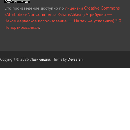
Это произведение доступно по
лицензии Creative Commons
«Attribution-NonCommercial-ShareAlike» («Атрибуция —
Некоммерческое использование — На тех же условиях») 3.0
Непортированная
.
Copyright © 2026,
Лавикандия
. Theme by
Devsaran
.