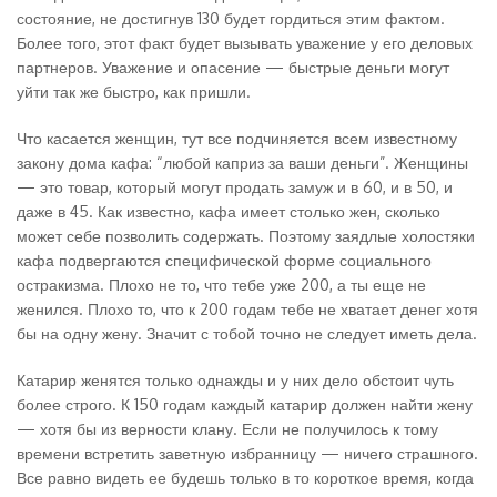
состояние, не достигнув 130 будет гордиться этим фактом.
Более того, этот факт будет вызывать уважение у его деловых
партнеров. Уважение и опасение — быстрые деньги могут
уйти так же быстро, как пришли.
Что касается женщин, тут все подчиняется всем известному
закону дома кафа: “любой каприз за ваши деньги”. Женщины
— это товар, который могут продать замуж и в 60, и в 50, и
даже в 45. Как известно, кафа имеет столько жен, сколько
может себе позволить содержать. Поэтому заядлые холостяки
кафа подвергаются специфической форме социального
остракизма. Плохо не то, что тебе уже 200, а ты еще не
женился. Плохо то, что к 200 годам тебе не хватает денег хотя
бы на одну жену. Значит с тобой точно не следует иметь дела.
Катарир женятся только однажды и у них дело обстоит чуть
более строго. К 150 годам каждый катарир должен найти жену
— хотя бы из верности клану. Если не получилось к тому
времени встретить заветную избранницу — ничего страшного.
Все равно видеть ее будешь только в то короткое время, когда