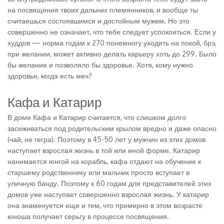
на посвящения твоих дальних племянников, и вообще ты
считаешься состоявшимся и достойным мужем. Но это
совершенно не означает, что тебе следует успокоиться. Если у
худдов — норма годам к 270 понемногу уходить на покой, брэ,
при желании, может активно делать карьеру хоть до 299. Было
бы желание и позволяло бы здоровье. Хотя, кому нужно
здоровье, когда есть меч?
Кафа и Катарир
В доме Кафа и Катарир считается, что слишком долго
засиживаться под родительским крылом вредно и даже опасно
(чай, не гегра). Поэтому в 45-50 лет у мужчин из этих домов
наступает взрослая жизнь в той или иной форме. Катарир
нанимается юнгой на корабль, кафа отдают на обучение к
старшему родственнику или мальчик просто вступает в
уличную банду. Поэтому к 60 годам для представителей этих
домов уже наступает совершенно взрослая жизнь. У катарир
она знаменуется еще и тем, что примерно в этом возрасте
юноша получает серьгу в процессе посвящения.