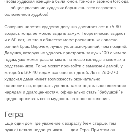
чтобы худдская женщина была юной, тонкой и звонкой (отсюда
— общее увлечение худдских барышень всех возрастов
болезненной худобой).
Совершеннолетия худдская девушка достигает лет в 75-80 —
возраст, когда ее можно выдать замуж. Теоретически, выдают
и с 60 лет, но это в обществе могут расценить как опасно
ранний брак. Впрочем, лучше уж опасно-ранний, чем поздний.
Девушка, которую не удалось пристроить замуж к 100 с чем-то
годам, уже может рассчитывать на косые взгляды знакомых и
родственников. То же может произойти с замужней дамой, у
которой к 130-140 годам все еще нет детей. Лет в 260-270
худдская дама имеет возможность окончательно
остепениться, перестать уделять такое тщательное внимание
нарядам и драгоценностям, официально стать “бабушкой” и
щедро проливать свою мудрость на юное поколение.
Гегра
Еще один дом, где уважение к возрасту (чем старше, тем
лучше) нельзя недооценивать — дом Гера. При этом он