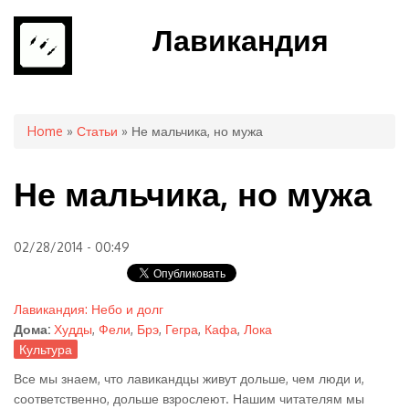
Лавикандия
You are here
Home
»
Статьи
» Не мальчика, но мужа
Не мальчика, но мужа
02/28/2014 - 00:49
Лавикандия: Небо и долг
Дома:
Худды
,
Фели
,
Брэ
,
Гегра
,
Кафа
,
Лока
Культура
Все мы знаем, что лавикандцы живут дольше, чем люди и,
соответственно, дольше взрослеют. Нашим читателям мы