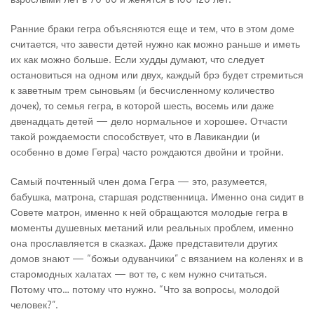
Ранние браки гегра объясняются еще и тем, что в этом доме
считается, что завести детей нужно как можно раньше и иметь
их как можно больше. Если худды думают, что следует
остановиться на одном или двух, каждый брэ будет стремиться
к заветным трем сыновьям (и бесчисленному количество
дочек), то семья гегра, в которой шесть, восемь или даже
двенадцать детей — дело нормальное и хорошее. Отчасти
такой рождаемости способствует, что в Лавикандии (и
особенно в доме Гегра) часто рождаются двойни и тройни.
Самый почтенный член дома Гегра — это, разумеется,
бабушка, матрона, старшая родственница. Именно она сидит в
Совете матрон, именно к ней обращаются молодые гегра в
моменты душевных метаний или реальных проблем, именно
она прославляется в сказках. Даже представители других
домов знают — “божьи одуванчики” с вязанием на коленях и в
старомодных халатах — вот те, с кем нужно считаться.
Потому что… потому что нужно. “Что за вопросы, молодой
человек?”.