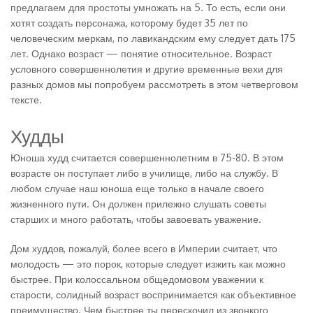
предлагаем для простоты умножать на 5. То есть, если они
хотят создать персонажа, которому будет 35 лет по
человеческим меркам, по лавикандским ему следует дать 175
лет. Однако возраст — понятие относительное. Возраст
условного совершеннолетия и другие временные вехи для
разных домов мы попробуем рассмотреть в этом четверговом
тексте.
Худды
Юноша худд считается совершеннолетним в 75-80. В этом
возрасте он поступает либо в училище, либо на службу. В
любом случае наш юноша еще только в начале своего
жизненного пути. Он должен прилежно слушать советы
старших и много работать, чтобы завоевать уважение.
Дом худдов, пожалуй, более всего в Империи считает, что
молодость — это порок, которые следует изжить как можно
быстрее. При колоссальном общедомовом уважении к
старости, солидный возраст воспринимается как объективное
преимущество. Чем быстрее ты перескочил из звонкого