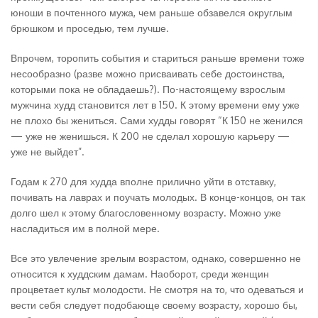
юноши в почтенного мужа, чем раньше обзавелся округлым
брюшком и проседью, тем лучше.
Впрочем, торопить события и стариться раньше времени тоже
несообразно (разве можно присваивать себе достоинства,
которыми пока не обладаешь?). По-настоящему взрослым
мужчина худд становится лет в 150. К этому времени ему уже
не плохо бы жениться. Сами худды говорят “К 150 не женился
— уже не женишься. К 200 не сделал хорошую карьеру —
уже не выйдет”.
Годам к 270 для худда вполне прилично уйти в отставку,
почивать на лаврах и поучать молодых. В конце-концов, он так
долго шел к этому благословенному возрасту. Можно уже
насладиться им в полной мере.
Все это увлечение зрелым возрастом, однако, совершенно не
относится к худдским дамам. Наоборот, среди женщин
процветает культ молодости. Не смотря на то, что одеваться и
вести себя следует подобающе своему возрасту, хорошо бы,