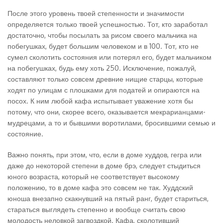
После этого уровень твоей степенности и значимости
определяется только твоей успешностью. Тот, кто заработал
достаточно, чтобы посылать за рисом своего мальчика на
побегушках, будет большим человеком и в 100. Тот, кто не
сумел сколотить состояния или потерял его, будет мальчиком
на побегушках, будь ему хоть 250. Исключение, пожалуй,
составляют только совсем древние нищие старцы, которые
ходят по улицам с плошками для податей и опираются на
посох. К ним любой кафа испытывает уважение хотя бы
потому, что они, скорее всего, оказывается мекрарианцами-
мудрецами, а то и бывшими воротилами, бросившими семью и
состояние.
Важно понять, при этом, что, если в доме худдов, гегра или
даже до некоторой степени в доме брэ, следует стыдиться
юного возраста, который не соответствует высокому
положению, то в доме кафа это совсем не так. Худдский
юноша внезапно скакнувший на пятый ранг, будет стариться,
стараться выглядеть степенно и вообще считать свою
молодость неловкой загвоздкой. Кафа, сколотивший