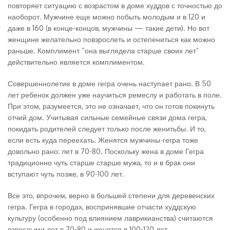
повторяет ситуацию с возрастом в доме худдов с точностью до
наоборот. Мужчине еще можно побыть молодым и в 120 и
даже в 160 (в конце-концов, мужчины — такие дети). Но вот
женщине желательно повзрослеть и остепениться как можно
раньше. Комплимент “она выглядела старше своих лет”
действительно является комплиментом.
Совершеннолетие в доме гегра очень наступает рано. В 50
лет ребенок должен уже научиться ремеслу и работать в поле.
При этом, разумеется, это не означает, что он готов покинуть
отчий дом. Учитывая сильные семейные связи дома гегра,
покидать родителей следует только после женитьбы. И то,
если есть куда переехать. Женятся мужчины-гегра тоже
довольно рано: лет в 70-80. Поскольку жена в доме Гегра
традиционно чуть старше старше мужа, то и в брак они
вступают чуть позже, в 90-100 лет.
Все это, впрочем, верно в большей степени для деревенских
гегра. Гегра в городах, воспринявшие отчасти худдскую
культуру (особенно под влиянием лаврикианства) считаются
взрослыми лет в 70-80 и женятся в 100-120 лет.