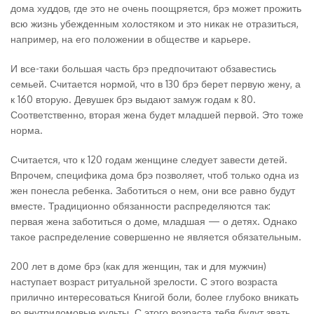
дома худдов, где это не очень поощряется, брэ может прожить
всю жизнь убежденным холостяком и это никак не отразиться,
например, на его положении в обществе и карьере.
И все-таки большая часть брэ предпочитают обзавестись
семьей. Считается нормой, что в 130 брэ берет первую жену, а
к 160 вторую. Девушек брэ выдают замуж годам к 80.
Соответственно, вторая жена будет младшей первой. Это тоже
норма.
Считается, что к 120 годам женщине следует завести детей.
Впрочем, специфика дома брэ позволяет, чтоб только одна из
жен понесла ребенка. Заботиться о нем, они все равно будут
вместе. Традиционно обязанности распределяются так:
первая жена заботиться о доме, младшая — о детях. Однако
такое распределение совершенно не является обязательным.
200 лет в доме брэ (как для женщин, так и для мужчин)
наступает возраст ритуальной зрелости. С этого возраста
прилично интересоваться Книгой боли, более глубоко вникать
во внутридомовые культы. С этого возраста тебя будут звать