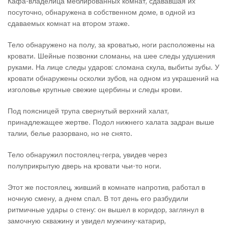
Кафа-владелица меблированных комнат, сдававшая их
посуточно, обнаружена в собственном доме, в одной из
сдаваемых комнат на втором этаже.
Тело обнаружено на полу, за кроватью, ноги расположены на
кровати. Шейные позвонки сломаны, на шее следы удушения
руками. На лице следы ударов: сломана скула, выбиты зубы. У
кровати обнаружены осколки зубов, на одном из украшений на
изголовье крупные свежие щербины и следы крови.
Под поясницей трупа свернутый верхний халат,
принадлежащее жертве. Подол нижнего халата задран выше
талии, белье разорвано, но не снято.
Тело обнаружил постоялец-гегра, увидев через
полуприкрытую дверь на кровати чьи-то ноги.
Этот же постоялец, живший в комнате напротив, работал в
ночную смену, а днем спал. В тот день его разбудили
ритмичные удары о стену: он вышел в коридор, заглянул в
замочную скважину и увидел мужчину-катарир,