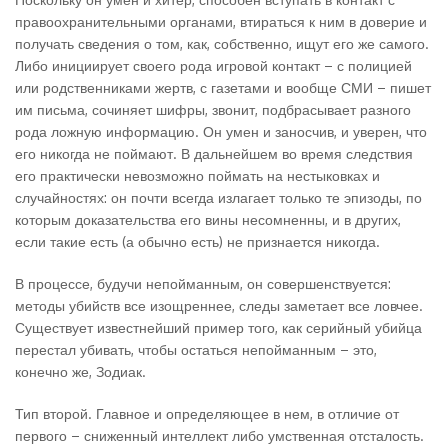
правоохранительными органами, втираться к ним в доверие и
получать сведения о том, как, собственно, ищут его же самого.
Либо инициирует своего рода игровой контакт – с полицией
или родственниками жертв, с газетами и вообще СМИ – пишет
им письма, сочиняет шифры, звонит, подбрасывает разного
рода ложную информацию. Он умен и заносчив, и уверен, что
его никогда не поймают. В дальнейшем во время следствия
его практически невозможно поймать на нестыковках и
случайностях: он почти всегда излагает только те эпизоды, по
которым доказательства его вины несомненны, и в других,
если такие есть (а обычно есть) не признается никогда.
В процессе, будучи непойманным, он совершенствуется:
методы убийств все изощреннее, следы заметает все ловчее.
Существует известнейший пример того, как серийный убийца
перестал убивать, чтобы остаться непойманным – это,
конечно же, Зодиак.
Тип второй. Главное и определяющее в нем, в отличие от
первого – сниженный интеллект либо умственная отсталость.