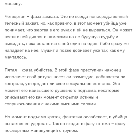
машину.
Четвертая – фаза захвата. Это не всегда непосредственный
телесный захват, но, как правило, в этот момент убийца уже
понимает, что жертва в его руках и ей не вырваться. Он может
вести с ней диалог с намеками на ее будущую судьбу и
выжидать, пока останется с ней один на один. Либо сразу же
нападает на нее, глушит и позже добивает уже так, как ему
мечталось.
Пятая – фаза убийства. В этой фазе преступник наконец
исполняет свой ритуал: несет ли возмездие, добивается ли
контроля, утверждает ли свое сексуальное естество. Это
момент его наивысшего душевного подъема, некоторые
описывают его как момент открытия истины и
соприкосновения с некими высшими силами.
Но момент подъема краток, фантазия ослабевает, и убийца
пытается ее удержать. Так он входит в фазу тотема – фазу
посмертных манипуляций с трупом.