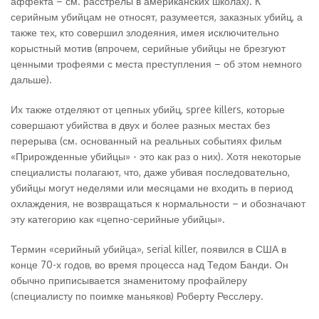
аффекта – см. расстрелы в американских школах). К
серийным убийцам не относят, разумеется, заказных убийц, а
также тех, кто совершил злодеяния, имея исключительно
корыстный мотив (впрочем, серийные убийцы не брезгуют
ценными трофеями с места преступления – об этом немного
дальше).
Их также отделяют от цепных убийц, spree killers, которые
совершают убийства в двух и более разных местах без
перерыва (см. основанный на реальных событиях фильм
«Прирожденные убийцы» - это как раз о них). Хотя некоторые
специалисты полагают, что, даже убивая последовательно,
убийцы могут неделями или месяцами не входить в период
охлаждения, не возвращаться к нормальности – и обозначают
эту категорию как «цепно-серийные убийцы».
Термин «серийный убийца», serial killer, появился в США в
конце 70-х годов, во время процесса над Тедом Банди. Он
обычно приписывается знаменитому профайлеру
(специалисту по поимке маньяков) Роберту Ресслеру.