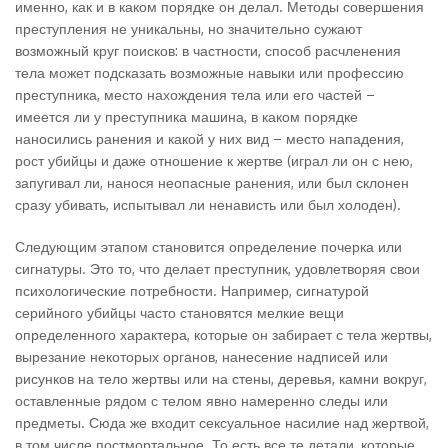
именно, как и в каком порядке он делал. Методы совершения
преступления не уникальны, но значительно сужают
возможный круг поисков: в частности, способ расчленения
тела может подсказать возможные навыки или профессию
преступника, место нахождения тела или его частей –
имеется ли у преступника машина, в каком порядке
наносились ранения и какой у них вид – место нападения,
рост убийцы и даже отношение к жертве (играл ли он с нею,
запугивал ли, нанося неопасные ранения, или был склонен
сразу убивать, испытывал ли ненависть или был холоден).
Следующим этапом становится определение почерка или
сигнатуры. Это то, что делает преступник, удовлетворяя свои
психологические потребности. Например, сигнатурой
серийного убийцы часто становятся мелкие вещи
определенного характера, которые он забирает с тела жертвы,
вырезание некоторых органов, нанесение надписей или
рисунков на тело жертвы или на стены, деревья, камни вокруг,
оставленные рядом с телом явно намеренно следы или
предметы. Сюда же входит сексуальное насилие над жертвой,
в том числе постмортальное. То есть все те детали, которые