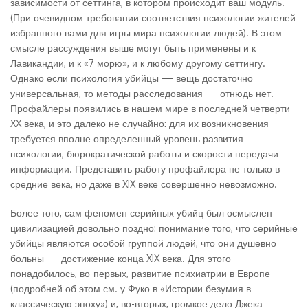
зависимости от сеттинга, в котором происходит ваш модуль.
(При очевидном требовании соответствия психологии жителей
избранного вами для игры мира психологии людей). В этом
смысле рассуждения выше могут быть применены и к
Лавикандии, и к «7 морю», и к любому другому сеттингу.
Однако если психология убийцы — вещь достаточно
универсальная, то методы расследования — отнюдь нет.
Профайлеры появились в нашем мире в последней четверти
XX века, и это далеко не случайно: для их возникновения
требуется вполне определенный уровень развития
психологии, бюрократической работы и скорости передачи
информации. Представить работу профайлера не только в
средние века, но даже в XIX веке совершенно невозможно.
Более того, сам феномен серийных убийц был осмыслен
цивилизацией довольно поздно: понимание того, что серийные
убийцы являются особой группой людей, что они душевно
больны — достижение конца XIX века. Для этого
понадобилось, во-первых, развитие психиатрии в Европе
(подробней об этом см. у Фуко в «Истории безумия в
классическую эпоху») и, во-вторых, громкое дело Джека