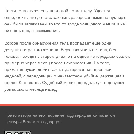
Части тела отчленены ножовкой по металлу. Удается
определить, что до того, как быть разбросанными по пустырю,
они были запакованы во что-то вроде холщового мешка и на
них есть следы связывания.
Вскоре после обнаружения тела пропадает еще одна
девушка-гегра того же типа. Верхнюю часть ее тела, без
головы, находят в старом диване на одной из городских свалок
примерно через месяц после исчезновения. На теле,
прижатая рукой, лежит газета, датированная прошлой
неделей, с передовицей о неизвестном убийце, держащем в
страхе Кос-тха-ни. Судебный медик определил, что девушка
убита около месяца назад.
Право автора на его творение подтверждается палатой
Цензуры Ведомства дворцов.