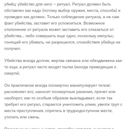
убийц: убийство для него – ритуал. Ритуал должен быть
обставлен как надо (потому выбор оружия, места, способа) и
проведен как должно. Только соблюдение ритуала, а не сам
факт убийства, заставит его успокоиться. Возможное
отклонение от ритуала может заставить его отказаться от
убийства… либо совершить еще одно, поскольку импульс,
гонящий его убивать, не разрешился, спокойствия убийца не
получил.
Убийства всегда долгие, жертва связана или обездвижена как-
то еще, в ритуал часто входят пытки (иногда приводящие к
смерти).
Он практически всегда посмертно манипулирует телом:
расчленяет его, наносит посмертные ранения, прячет или
наоборот, как-то особым образом выкладывает, если так
требует его ритуал, старается уничтожить улики, увезти труп с
места преступления, спрятать в труднодоступном месте,
утопить или сжечь.
Поскольку он умен и хитер, способен вступать в контакт с