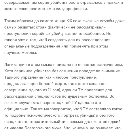
совершаемая им серия убийств просто скрывалась в пытках и
казнях, совершаемых им в силу профессии.
Таким образом до самого конца XIX века сыскные службы даже
самых развитых стран фактически не рассматривали
преступления серийных убийц, как нечто особенное. Не
говоря уже о том, чтоб создавать для их расследования
специальные подразделения или применять при этом
научные методы.
Лавикандия в этом смысле нимало не является исключением.
Хотя серийное убийство без сомнения попадет во внимание
Тайного управление (как и любое преступление,
предполагающее более 4 жертв, так как это означает
совершение одного из 12 зол), едва ли ТУ привлечет для
расследования специалистов по душевным болезням. Во
всяком случае маловероятно, чтоб ТУ сделало это
официально. Так же маловероятно, чтоб ТУ составляло какое-
то подобие психологического портрета убийцы: и без того
ясно, что это отвратительный тип, весьма далеко отошедший
от идеала Благородного мужа. Что, конечно, не означает, что