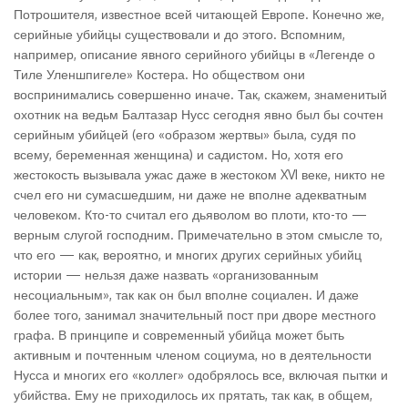
Потрошителя, известное всей читающей Европе. Конечно же,
серийные убийцы существовали и до этого. Вспомним,
например, описание явного серийного убийцы в «Легенде о
Тиле Уленшпигеле» Костера. Но обществом они
воспринимались совершенно иначе. Так, скажем, знаменитый
охотник на ведьм Балтазар Нусс сегодня явно был бы сочтен
серийным убийцей (его «образом жертвы» была, судя по
всему, беременная женщина) и садистом. Но, хотя его
жестокость вызывала ужас даже в жестоком XVI веке, никто не
счел его ни сумасшедшим, ни даже не вполне адекватным
человеком. Кто-то считал его дьяволом во плоти, кто-то —
верным слугой господним. Примечательно в этом смысле то,
что его — как, вероятно, и многих других серийных убийц
истории — нельзя даже назвать «организованным
несоциальным», так как он был вполне социален. И даже
более того, занимал значительный пост при дворе местного
графа. В принципе и современный убийца может быть
активным и почтенным членом социума, но в деятельности
Нусса и многих его «коллег» одобрялось все, включая пытки и
убийства. Ему не приходилось их прятать, так как, в общем,