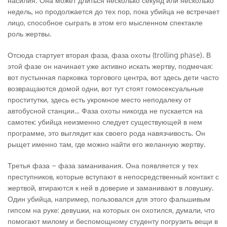
насилия. Она может длиться несколько секунд или несколько
недель, но продолжается до тех пор, пока убийца не встречает
лицо, способное сыграть в этом его мысленном спектакле
роль жертвы.
Отсюда стартует вторая фаза, фаза охоты (trolling phase). В
этой фазе он начинает уже активно искать жертву, подмечая:
вот пустынная парковка торгового центра, вот здесь дети часто
возвращаются домой одни, вот тут стоят гомосексуальные
проститутки, здесь есть укромное место неподалеку от
автобусной станции… Фаза охоты никогда не пускается на
самотек: убийца неизменно следует существующей в нем
программе, это выглядит как своего рода навязчивость. Он
рыщет именно там, где можно найти его желанную жертву.
Третья фаза – фаза заманивания. Она появляется у тех
преступников, которые вступают в непосредственный контакт с
жертвой, втираются к ней в доверие и заманивают в ловушку.
Один убийца, например, пользовался для этого фальшивым
гипсом на руке: девушки, на которых он охотился, думали, что
помогают милому и беспомощному студенту погрузить вещи в