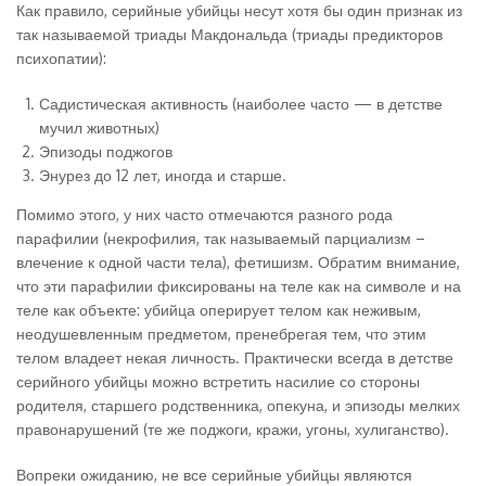
Как правило, серийные убийцы несут хотя бы один признак из
так называемой триады Макдональда (триады предикторов
психопатии):
Садистическая активность (наиболее часто — в детстве
мучил животных)
Эпизоды поджогов
Энурез до 12 лет, иногда и старше.
Помимо этого, у них часто отмечаются разного рода
парафилии (некрофилия, так называемый парциализм –
влечение к одной части тела), фетишизм. Обратим внимание,
что эти парафилии фиксированы на теле как на символе и на
теле как объекте: убийца оперирует телом как неживым,
неодушевленным предметом, пренебрегая тем, что этим
телом владеет некая личность. Практически всегда в детстве
серийного убийцы можно встретить насилие со стороны
родителя, старшего родственника, опекуна, и эпизоды мелких
правонарушений (те же поджоги, кражи, угоны, хулиганство).
Вопреки ожиданию, не все серийные убийцы являются