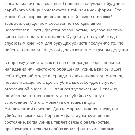
Некоторые (очень различные) причины побуждают будущего
серийного убийцу к жестокости в той или иной форме. Это
может быть спровоцировано детской психологической
травмой, ощущением собственной сегодняшней
несостоятельности, фрустрированностью, неусвоенностью
социальных норм и так далее. Существует случай, когда
спусковым крючком для будущих убийств послужило то, что
ребенка оставили на целый день в комнате с трупом дедушки.
К первому убийству, как правило, подходят через попытки
нападений или жестокого обращения: убийца как бы ищет
себя, будущий модус операнди выпочковывается. Наконец,
первое нападение с целью убить высвобождает сгусток
агрессивной энергии – и приносит успокоение. Неважно,
погибла ли жертва в самом деле: убийца чувствует
успокоение. С этого момента он вошел в цикл.
Американский психолог Джоэл Норрис выделяет изнутри
убийства семь фаз. Первая – фаза ауры, сумеречное
состояние, когда убийца теряет связь с реальностью,
прокручивает в своем воображении фантазии с актами