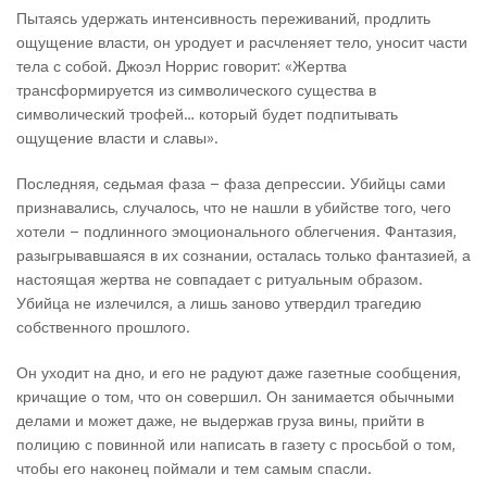
Пытаясь удержать интенсивность переживаний, продлить
ощущение власти, он уродует и расчленяет тело, уносит части
тела с собой. Джоэл Норрис говорит: «Жертва
трансформируется из символического существа в
символический трофей… который будет подпитывать
ощущение власти и славы».
Последняя, седьмая фаза – фаза депрессии. Убийцы сами
признавались, случалось, что не нашли в убийстве того, чего
хотели – подлинного эмоционального облегчения. Фантазия,
разыгрывавшаяся в их сознании, осталась только фантазией, а
настоящая жертва не совпадает с ритуальным образом.
Убийца не излечился, а лишь заново утвердил трагедию
собственного прошлого.
Он уходит на дно, и его не радуют даже газетные сообщения,
кричащие о том, что он совершил. Он занимается обычными
делами и может даже, не выдержав груза вины, прийти в
полицию с повинной или написать в газету с просьбой о том,
чтобы его наконец поймали и тем самым спасли.