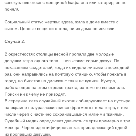
совокуплявшегося с женщиной (кафа она или катарир, он не
понял).
Социальный статус жертвы: вдова, жила в доме вместе с
сыном. Ценные вещи ни с тела, ни из дома не исчезли.
Случай 2.
В окрестностях столицы весной пропали две молодые
девушки-гегра одного типа – невысокие серые джаух. По
показаниям свидетелей, когда их видели живыми в последний
раз, они направились на почтовую станцию, чтобы поехать в
город, но билетов на дилижанс так и не купили. Кучера,
работающие на этом отрезке тракта, их тоже не вспомнили.
Поиски ни к чему не приводят.
В середине лета случайный охотник обнаруживает на пустыре
на окраине полуразложившиеся фрагменты тела гегра, в том
числе череп с частично сохранившимися мягкими тканями.
Судебный медик определяет давность смерти примерно в три
месяца. Череп идентифицирован как принадлежащий одной
из пропавших девушек.