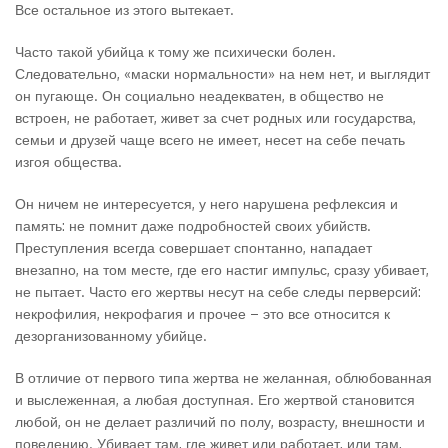
Все остальное из этого вытекает.
Часто такой убийца к тому же психически болен.
Следовательно, «маски нормальности» на нем нет, и выглядит
он пугающе. Он социально неадекватен, в общество не
встроен, не работает, живет за счет родных или государства,
семьи и друзей чаще всего не имеет, несет на себе печать
изгоя общества.
Он ничем не интересуется, у него нарушена рефлексия и
память: не помнит даже подробностей своих убийств.
Преступления всегда совершает спонтанно, нападает
внезапно, на том месте, где его настиг импульс, сразу убивает,
не пытает. Часто его жертвы несут на себе следы перверсий:
некрофилия, некрофагия и прочее – это все относится к
дезорганизованному убийце.
В отличие от первого типа жертва не желанная, облюбованная
и выслеженная, а любая доступная. Его жертвой становится
любой, он не делает различий по полу, возрасту, внешности и
поведению. Убивает там, где живет или работает, или там,