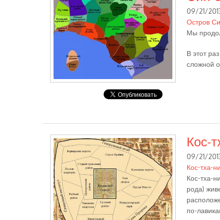
09/21/2013
Остров С
Мы продол
В этот раз
сложной о
Кос-т
09/21/2013
Кос-тха-н
Кос-тха-н
рода) жив
расположе
по-лавика