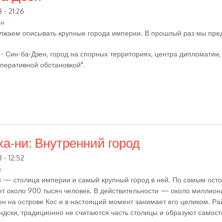
 - 21:26
ин
жаем описывать крупные города империи. В прошлый раз мы пред
 - Син-ба-Дзен, город на спорных территориях, центра дипломатии, 
перативной обстановкой".
ха-ни: Внутренний город
 - 12:52
и
и — столица империи и самый крупный город в ней. По самым ост
ет около 900 тысяч человек. В действительности — около миллион
н на острове Кос и в настоящий момент занимает его целиком. Ра
ндски, традиционно не считаются часть столицы и образуют самос