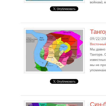
войнам), 
Танго
09/22/201
Восточны
Мы давно 
Тангоре. 
известных
мы не про
упоминани
Син-