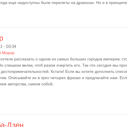
когда еще недоступны были перелеты на драконах. Но и в принципе
р
3 - 00:34
й Морор
хотели рассказать о одном из самых больших городов империи, ст
Он слишком велик, чтоб разом очертить его. Так что сегодня мы пр
 достопримечательностей. Кстати! Если вы хотите дополнить списо
тив. Описывайте их в трех-четырех фразах и предлагайте нам. Есл
ем авторства, самом собой.
ба-Дзен