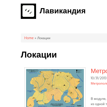
Лавикандия
You are here
Home
» Локации
Локации
Метро
10/31/2013 
Метропол
В модуле,
из одной 