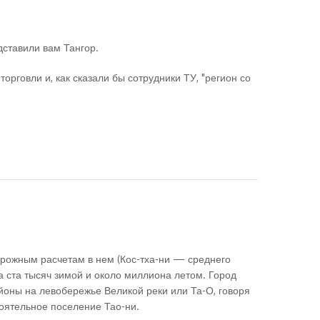
ставили вам Тангор.
торговли и, как сказали бы сотрудники ТУ, "регион со
орожным расчетам в нем (Кос-тха-ни — среднего
а ста тысяч зимой и около миллиона летом. Город
йоны на левобережье Великой реки или Та-О, говоря
тоятельное поселение Тао-ни.