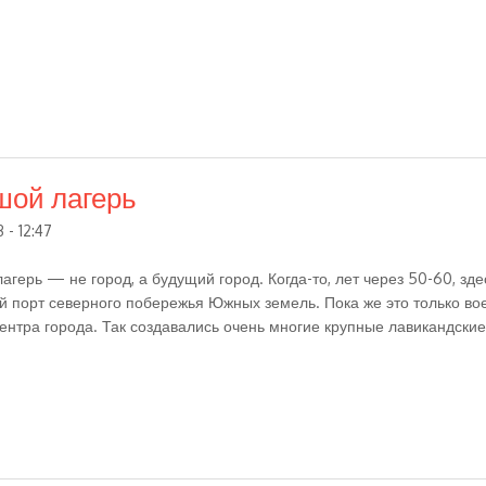
шой лагерь
 - 12:47
агерь — не город, а будущий город. Когда-то, лет через 50-60, з
 порт северного побережья Южных земель. Пока же это только во
ентра города. Так создавались очень многие крупные лавикандски