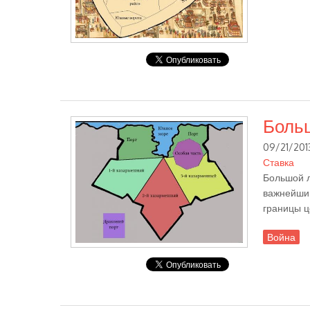
Боль
09/21/2013
Ставка
Большой л
важнейший
границы ц
Война