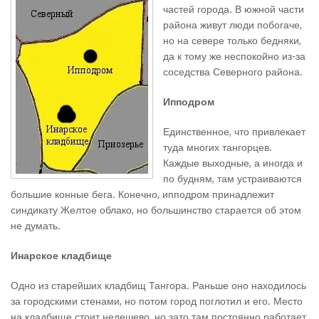
частей города. В южной части
района живут люди побогаче,
но на севере только бедняки,
да к тому же неспокойно из-за
соседства Северного района.
Ипподром
Единственное, что привлекает
туда многих тангорцев.
Каждые выходные, а иногда и
по будням, там устраиваются
большие конные бега. Конечно, ипподром принадлежит
синдикату Желтое облако, но большинство старается об этом
не думать.
Инарское кладбище
Одно из старейших кладбищ Тангора. Раньше оно находилось
за городскими стенами, но потом город поглотил и его. Место
на кладбище стоит недешево, но зато там постоянно работает