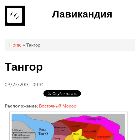
Лавикандия
You are here
Home
» Тангор
Тангор
09/22/2013 - 00:34
Расположение:
Восточный Морор