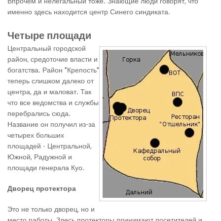
Впрочем и нелегальный тоже. Знающие люди говорят, что
именно здесь находится центр Синего синдиката.
Четыре площади
Центральный городской
район, средоточие власти и
богатства. Район "Крепость"
теперь слишком далеко от
центра, да и маловат. Так
что все ведомства и службы
перебрались сюда.
Название он получил из-за
четырех больших
площадей - Центральной,
Южной, Радужной и
площади генерала Куо.
Дворец протектора
Это не только дворец, но и
место работы. Здесь протекторы принимают посетителей и