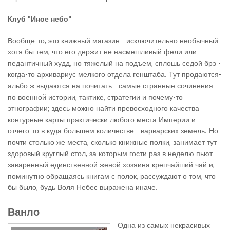
Клуб "Иное небо"
Вообще-то, это книжный магазин - исключительно необычный
хотя бы тем, что его держит не насмешливый фели или
педантичный худд, но тяжелый на подъем, сплошь седой брэ -
когда-то архивариус мелкого отдела генштаба. Тут продаются-
альбо ж выдаются на почитать - самые странные сочинения
по военной истории, тактике, стратегии и почему-то
этнографии; здесь можно найти превосходного качества
контурные карты практически любого места Империи и -
отчего-то в куда большем количестве - варварских земель. Но
почти столько же места, сколько книжные полки, занимает тут
здоровый круглый стол, за которым гости раз в неделю пьют
заваренный единственной женой хозяина крепчайший чай и,
поминутно обращаясь книгам с полок, рассуждают о том, что
бы было, будь Воля Небес выражена иначе.
Ванло
Одна из самых некрасивых