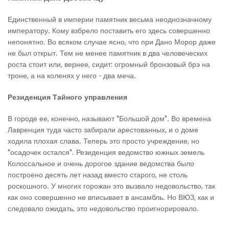
Единственный в империи памятник весьма неоднозначному
императору. Кому взбрело поставить его здесь совершенно
непонятно. Во всяком случае ясно, что при Дано Морор даже
не был открыт. Тем не менее памятник в два человеческих
роста стоит или, вернее, сидит: огромный бронзовый брэ на
троне, а на коленях у него - два меча.
Резиденция Тайного управления
В городе ее, конечно, называют "Большой дом". Во времена
Лавренция туда часто забирали арестованных, и о доме
ходила плохая слава. Теперь это просто учреждение, но
"осадочек остался". Резиденция ведомство южных земель
Колоссальное и очень дорогое здание ведомства было
построено десять лет назад вместо старого, не столь
роскошного. У многих горожан это вызвало недовольство, так
как оно совершенно не вписывает в ансамбль. Но ВЮЗ, как и
следовало ожидать, это недовольство проигнорировало.