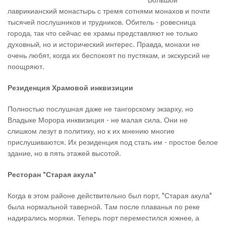
лаврикианский монастырь с тремя сотнями монахов и почти
тысячей послушников и трудников. Обитель - ровесница
города, так что сейчас ее храмы представляют не только
духовный, но и исторический интерес. Правда, монахи не
очень любят, когда их беспокоят по пустякам, и экскурсий не
поощряют.
Резиденция Храмовой инквизиции
Полностью послушная даже не тангорскому экзарху, но
Владыке Морора инквизиция - не малая сила. Они не
слишком лезут в политику, но к их мнению многие
прислушиваются. Их резиденция под стать им - простое белое
здание, но в пять этажей высотой.
Ресторан "Старая акула"
Когда в этом районе действительно был порт, "Старая акула"
была нормальной таверной. Там после плаванья по реке
надирались моряки. Теперь порт переместился южнее, а