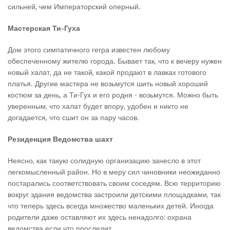
сильней, чем Императорский оперный.
Мастерская Ти-Гуха
Дом этого симпатичного гегра известен любому
обеспеченному жителю города. Бывает так, что к вечеру нужен
новый халат, да не такой, какой продают в лавках готового
платья. Другие мастера не возьмутся шить новый хороший
костюм за день, а Ти-Гух и его родня - возьмутся. Можно быть
уверенным, что халат будет впору, удобен и никто не
догадается, что сшит он за пару часов.
Резиденция Ведомства шахт
Неясно, как такую солидную организацию занесло в этот
легкомысленный район. Но в меру сил чиновники неожиданно
постарались соответствовать своим соседям. Всю территорию
вокруг здания ведомства застроили детскими площадками, так
что теперь здесь всегда множество маленьких детей. Иногда
родители даже оставляют их здесь ненадолго: охрана
ведомства если что проследит.