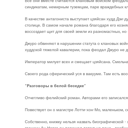
Все они вместе считаются клановым войском феодала
синдикатам, немирным туземцам, паре враждебных к
В качестве антагониста выступает цзяйсан худд Дзи-д
столице. В самом начале романа благодаря его козня
воссоздает щит для своей земли из разномастных, н
Джуро обвиняют в нарушении статута о клановых война
худдской тяжелой кавалерии, пока феодал Джуро не д
Император милует всех и смещает цзяйсана. Смельча
Своего рода сферический уся в вакууме. Там есть воо
“Разговоры в белой беседке”
Отчетливо фелийский роман. Авторами его записался
Повествует он о магистре Лотти-хон-Мо, маленьком, 
Собственно, книжку нельзя назвать биографической - 
границу Ан-Норга он перешел довольно рано - вообще