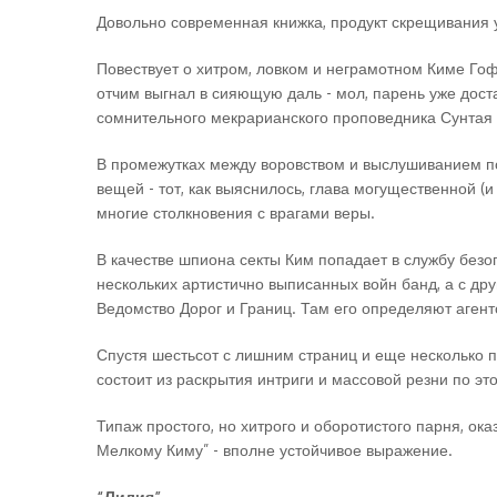
Довольно современная книжка, продукт скрещивания 
Повествует о хитром, ловком и неграмотном Киме Гофэ
отчим выгнал в сияющую даль - мол, парень уже дос
сомнительного мекрарианского проповедника Сунтая и
В промежутках между воровством и выслушиванием пош
вещей - тот, как выяснилось, глава могущественной 
многие столкновения с врагами веры.
В качестве шпиона секты Ким попадает в службу безо
нескольких артистично выписанных войн банд, а с др
Ведомство Дорог и Границ. Там его определяют аген
Спустя шестьсот с лишним страниц и еще несколько 
состоит из раскрытия интриги и массовой резни по эт
Типаж простого, но хитрого и оборотистого парня, ок
Мелкому Киму” - вполне устойчивое выражение.
“Лилия”