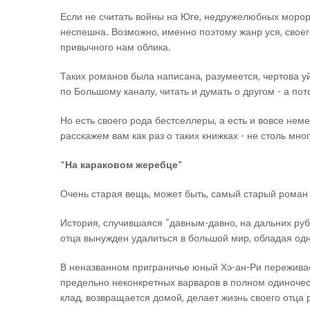
Если не считать войны на Юге, недружелюбных морорц
неспешна. Возможно, именно поэтому жанр уся, своег
привычного нам облика.
Таких романов была написана, разумеется, чертова уй
по Большому каналу, читать и думать о другом - а пот
Но есть своего рода бестселлеры, а есть и вовсе нем
расскажем вам как раз о таких книжках - не столь мно
“На караковом жеребце”
Очень старая вещь, может быть, самый старый роман 
История, случившаяся “давным-давно, на дальних руб
отца вынужден удалиться в большой мир, обладая од
В неназванном приграничье юный Хэ-ан-Ри переживае
предельно неконкретных варваров в полном одиночес
клад, возвращается домой, делает жизнь своего отца 