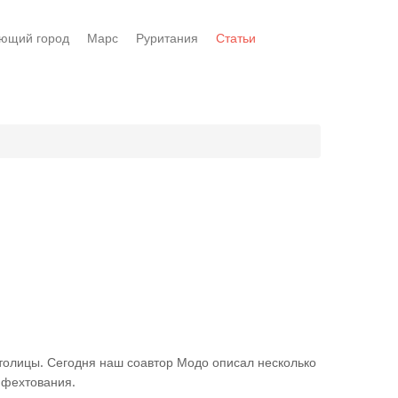
ющий город
Марс
Руритания
Статьи
столицы. Сегодня наш соавтор Модо описал несколько
 фехтования.