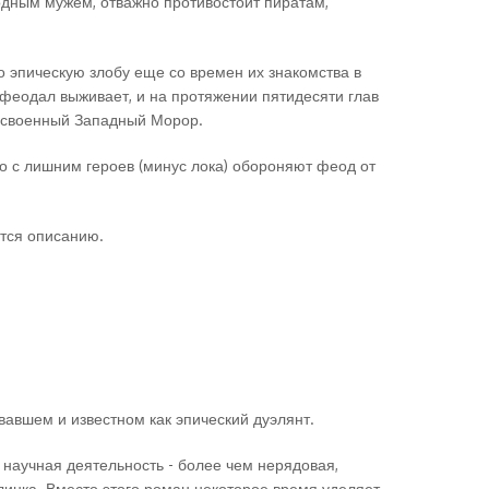
одным мужем, отважно противостоит пиратам,
ро эпическую злобу еще со времен их знакомства в
 феодал выживает, и на протяжении пятидесяти глав
 освоенный Западный Морор.
то с лишним героев (минус лока) обороняют феод от
тся описанию.
вавшем и известном как эпический дуэлянт.
о научная деятельность - более чем нерядовая,
клинка. Вместо этого роман некоторое время уделяет