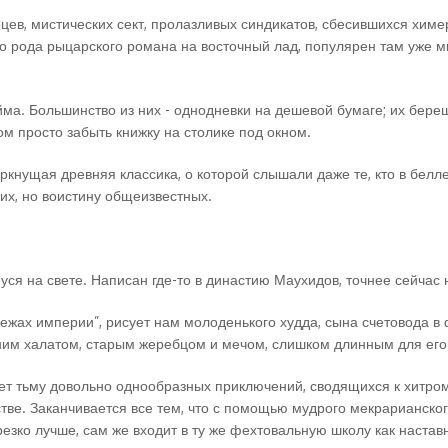
ев, мистических сект, пролазливых синдикатов, сбесившихся химер
о рода рыцарского романа на восточный лад, популярен там уже мн
ма. Большинство из них - однодневки на дешевой бумаге; их берешь
ом просто забыть книжку на столике под окном.
еркнущая древняя классика, о которой слышали даже те, кто в белл
гих, но воистину общеизвестных.
уся на свете. Написан где-то в династию Маухидов, точнее сейчас 
ежах империи”, рисует нам молоденького худда, сына счетовода в
ним халатом, старым жеребцом и мечом, слишком длинным для его 
т тьму довольно однообразных приключений, сводящихся к хитром
тве. Заканчивается все тем, что с помощью мудрого мекрарианско
резко лучше, сам же входит в ту же фехтовальную школу как настав