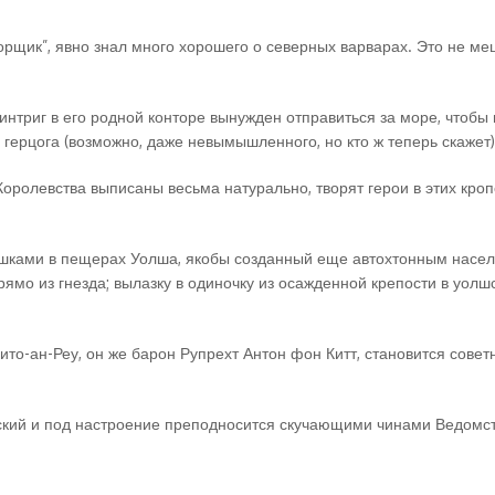
ворщик”, явно знал много хорошего о северных варварах. Это не м
 интриг в его родной конторе вынужден отправиться за море, чтоб
о герцога (возможно, даже невымышленного, но кто ж теперь скажет)
 Королевства выписаны весьма натурально, творят герои в этих кро
ушками в пещерах Уолша, якобы созданный еще автохтонным населе
ямо из гнезда; вылазку в одиночку из осажденной крепости в уол
о-ан-Реу, он же барон Рупрехт Антон фон Китт, становится советн
ский и под настроение преподносится скучающими чинами Ведомст