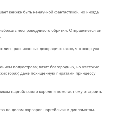
ешает книжке быть ненаучной фантастикой, но иногда
ы избежать несправедливого обрития. Отправляется он
.
потливо расписанных декорациях такое, что жанр уся
нием полуострова; визит благородных, но жестоких
шских горах; даже похищенную пиратами принцессу
иком наргейльского короля и помогает ему отстроить
ва по делам варваров наргейльским дипломатам.