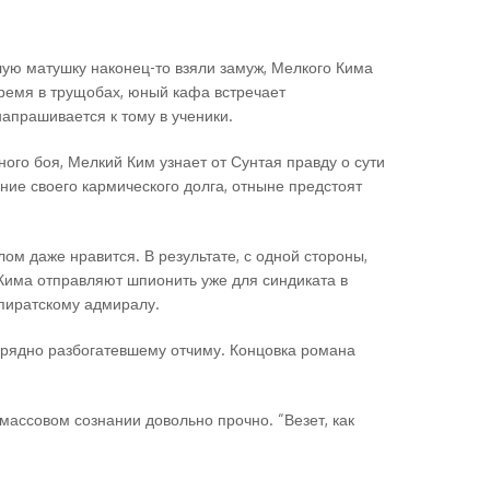
илую матушку наконец-то взяли замуж, Мелкого Кима
ремя в трущобах, юный кафа встречает
напрашивается к тому в ученики.
го боя, Мелкий Ким узнает от Сунтая правду о сути
ние своего кармического долга, отныне предстоят
ом даже нравится. В результате, с одной стороны,
 Кима отправляют шпионить уже для синдиката в
 пиратскому адмиралу.
зрядно разбогатевшему отчиму. Концовка романа
 массовом сознании довольно прочно. “Везет, как