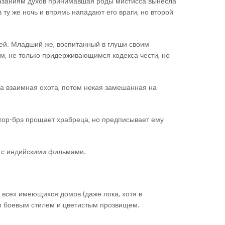
казаниям духов принимавшая роды мистисса вынесла
 ту же ночь и впрямь нападают его враги, но второй
ей. Младший же, воспитанный в глуши своим
м, не только придерживающимся кодекса чести, но
ва взаимная охота, потом некая замешанная на
тор-брэ прощает храбреца, но предписывает ему
е с индийскими фильмами.
 всех имеющихся домов (даже лока, хотя в
ым боевым стилем и цветистым прозвищем.