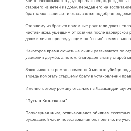
Книга рассказывает о двух брэ-близнецах, рожденны
старшего из детей из дому, передав его на воспитани
брат также выживает и оказывается подобран рядовым
Старшему из братьев приемные родители дают неплох
наставником, ушедшим от хозяина после варварской 
даже и лично преследующим на “своих” землях винов
Некоторое время сюжетные линии развиваются по отд
уважении дружба, а потом, благодаря визиту старой ми
Заканчивается роман совместной местью убийце род
впредь помогать старшему брату в установлении прав
Именно к этому роману отсылают в Лавикандии шуточ
“Путь в Кос-тха-ни”
Популярная книга, отличающаяся обилием сюжетных ли
рукопашной части повествования он, понятно, не уч