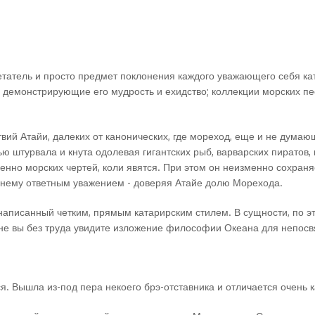
татель и просто предмет поклонения каждого уважающего себя ката
, демонстрирующие его мудрость и ехидство; коллекции морских п
твий Атайи, далеких от канонических, где мореход, еще и не дума
щью штурвала и кнута одолевая гигантских рыб, варварских пирато
енно морских чертей, коли явятся. При этом он неизменно сохраня
к нему ответным уважением - доверяя Атайе долю Морехода.
аписанный четким, прямым катарирским стилем. В сущности, по это
мане вы без труда увидите изложение философии Океана для непос
ся. Вышла из-под пера некоего брэ-отставника и отличается очен