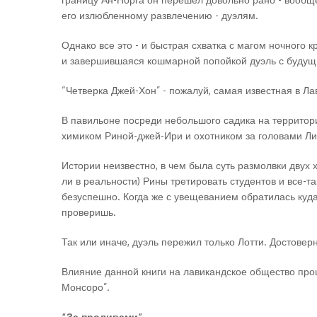
его излюбленному развлечению - дуэлям.
Однако все это - и быстрая схватка с магом ночного 
и завершившаяся кошмарной попойкой дуэль с будущи
“Четверка Джей-Хон” - пожалуй, самая известная в Ла
В павильоне посреди небольшого садика на территори
химиком Риной-джей-Ири и охотником за головами Ли
Истории неизвестно, в чем была суть размолвки двух 
ли в реальности) Рины третировать студентов и все-т
безуспешно. Когда же с увещеванием обратилась куда 
проверишь.
Так или иначе, дуэль пережил только Лотти. Достовер
Влияние данной книги на лавикандское общество про
Монсоро”.
“За проливами”