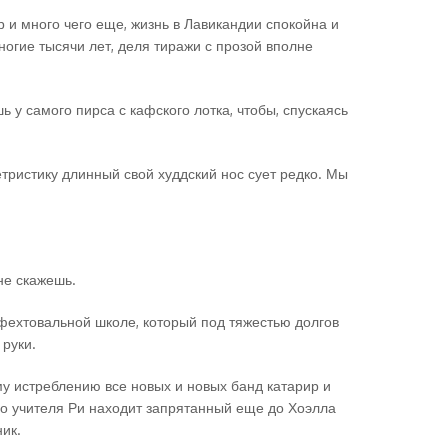
 и много чего еще, жизнь в Лавикандии спокойна и
огие тысячи лет, деля тиражи с прозой вполне
 у самого пирса с кафского лотка, чтобы, спускаясь
етристику длинный свой худдский нос сует редко. Мы
не скажешь.
 фехтовальной школе, который под тяжестью долгов
руки.
у истреблению все новых и новых банд катарир и
го учителя Ри находит запрятанный еще до Хоэлла
ник.