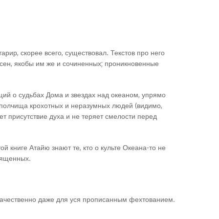
рир, скорее всего, существовал. Текстов про него
есен, якобы им же и сочиненных; проникновенные
ющий о судьбах Дома и звездах над океаном, упрямо
в, полчища крохотных и неразумных людей (видимо,
ет присутствие духа и не теряет смелости перед
й книге Атайю знают те, кто о культе Океана-то не
вященных.
ь качественно даже для уся прописанным фехтованием.