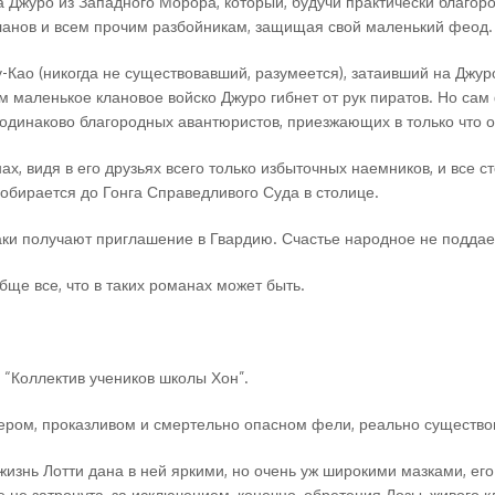
 Джуро из Западного Морора, который, будучи практически благор
ланов и всем прочим разбойникам, защищая свой маленький феод.
у-Као (никогда не существовавший, разумеется), затаивший на Джу
м маленькое клановое войско Джуро гибнет от рук пиратов. Но сам
о одинаково благородных авантюристов, приезжающих в только что
х, видя в его друзьях всего только избыточных наемников, и все с
обирается до Гонга Справедливого Суда в столице.
ки получают приглашение в Гвардию. Счастье народное не поддае
бще все, что в таких романах может быть.
 “Коллектив учеников школы Хон”.
сером, проказливом и смертельно опасном фели, реально существо
жизнь Лотти дана в ней яркими, но очень уж широкими мазками, ег
 не затронута, за исключением, конечно, обретения Лозы, живого 