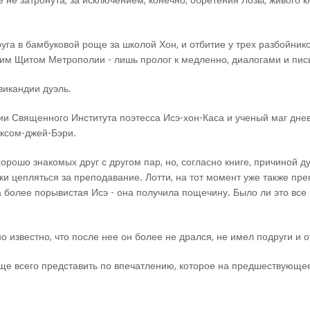
круга в бамбуковой роще за школой Хон, и отбитие у трех разбойни
м Щитом Метрополии - лишь пролог к медленно, диалогами и пись
викандии дуэль.
и Священного Института поэтесса Исэ-хон-Каса и ученый маг днев
ксом-джей-Бэри.
хорошо знакомых друг с другом пар, но, согласно книге, причиной 
аки цепляться за преподавание. Лотти, на тот момент уже также пре
более порывистая Исэ - она получила пощечину. Было ли это все н
но известно, что после нее он более не дрался, не имел подруги и 
ще всего представить по впечатлению, которое на предшествующ