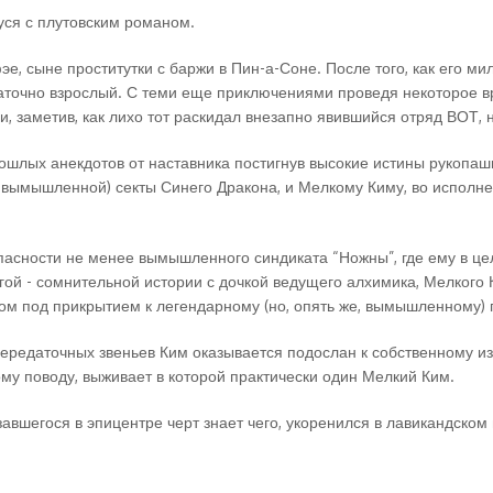
уся с плутовским романом.
е, сыне проститутки с баржи в Пин-а-Соне. После того, как его м
таточно взрослый. С теми еще приключениями проведя некоторое в
, заметив, как лихо тот раскидал внезапно явившийся отряд ВОТ, 
лых анекдотов от наставника постигнув высокие истины рукопашно
(и вымышленной) секты Синего Дракона, и Мелкому Киму, во исполне
пасности не менее вымышленного синдиката “Ножны”, где ему в цел
угой - сомнительной истории с дочкой ведущего алхимика, Мелкого
том под прикрытием к легендарному (но, опять же, вымышленному)
передаточных звеньев Ким оказывается подослан к собственному и
ому поводу, выживает в которой практически один Мелкий Ким.
азавшегося в эпицентре черт знает чего, укоренился в лавикандском