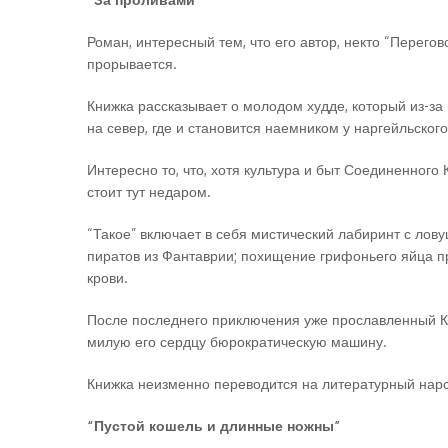
Роман, интересный тем, что его автор, некто “Перего
прорывается.
Книжка рассказывает о молодом худде, который из-за
на север, где и становится наемником у наргейльског
Интересно то, что, хотя культура и быт Соединенного
стоит тут недаром.
“Такое” включает в себя мистический лабиринт с лов
пиратов из Фантаврии; похищение грифоньего яйца пр
крови.
После последнего приключения уже прославленный Кит
милую его сердцу бюрократическую машину.
Книжка неизменно переводится на литературный нар
“Пустой кошель и длинные ножны”