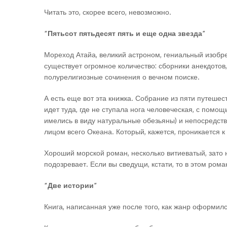
Читать это, скорее всего, невозможно.
“Пятьсот пятьдесят пять и еще одна звезда”
Мореход Атайа, великий астроном, гениальный изобре
существует огромное количество: сборники анекдотов
полурелигиозные сочинения о вечном поиске.
А есть еще вот эта книжка. Собрание из пяти путешес
идет туда, где не ступала нога человеческая, с помо
имелись в виду натуральные обезьяны) и непосредств
лицом всего Океана. Который, кажется, проникается 
Хороший морской роман, несколько витиеватый, зато н
подозревает. Если вы сведущи, кстати, то в этом ро
“Две истории”
Книга, написанная уже после того, как жанр оформил