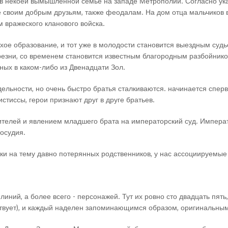
х в некоей вымышленной семье на западе Метрополии. Согласно у
е своим добрым друзьям, также феодалам. На дом отца мальчиков в
 вражеского кланового войска.
ое образование, и тот уже в молодости становится выездным судь
резни, со временем становится известным благородным разбойнико
ных в каком-либо из Двенадцати Зол.
ельности, но очень быстро братья сталкиваются. начинается спер
стиссы, герои признают друг в друге братьев.
ителей и явлением младшего брата на императорский суд. Импера
осудия.
ки на тему давно потерянных родственников, у нас ассоциируемы
ний, а более всего - персонажей. Тут их ровно сто двадцать пять,
аствует), и каждый наделен запоминающимся образом, оригинальн