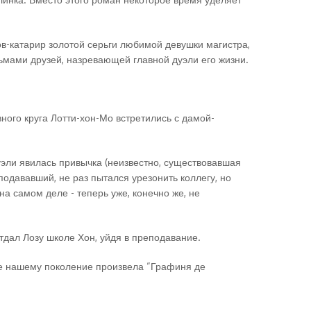
ков-катарир золотой серьги любимой девушки магистра,
мами друзей, назревающей главной дуэли его жизни.
ного круга Лотти-хон-Мо встретились с дамой-
дуэли явилась привычка (неизвестно, существовавшая
подававший, не раз пытался урезонить коллегу, но
а самом деле - теперь уже, конечно же, не
отдал Лозу школе Хон, уйдя в преподавание.
ее нашему поколение произвела “Графиня де