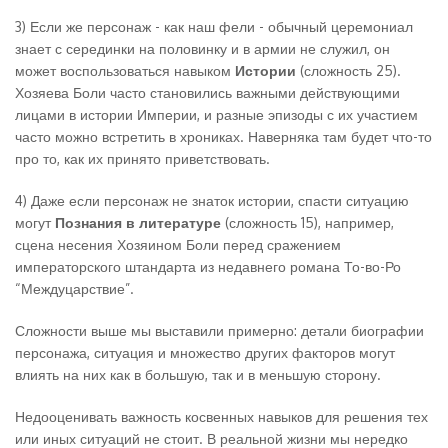
3) Если же персонаж - как наш фели - обычный церемониал
знает с серединки на половинку и в армии не служил, он
может воспользоваться навыком
Истории
(сложность 25).
Хозяева Боли часто становились важными действующими
лицами в истории Империи, и разные эпизоды с их участием
часто можно встретить в хрониках. Наверняка там будет что-то
про то, как их принято приветствовать.
4) Даже если персонаж не знаток истории, спасти ситуацию
могут
Познания в литературе
(сложность 15), например,
сцена несения Хозяином Боли перед сражением
императорского штандарта из недавнего романа То-во-Ро
“Междуцарствие”.
Сложности выше мы выставили примерно: детали биографии
персонажа, ситуация и множество других факторов могут
влиять на них как в большую, так и в меньшую сторону.
Недооценивать важность косвенных навыков для решения тех
или иных ситуаций не стоит. В реальной жизни мы нередко