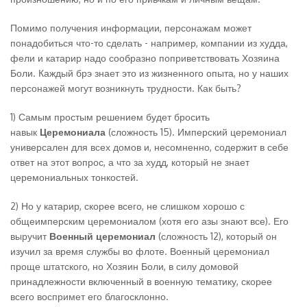
Помимо получения информации, персонажам может
понадобиться что-то сделать - например, компании из худда,
фели и катарир надо сообразно поприветствовать Хозяина
Боли. Каждый брэ знает это из жизненного опыта, но у наших
персонажей могут возникнуть трудности. Как быть?
1) Самым простым решением будет бросить
навык
Церемониала
(сложность 15). Имперский церемониал
универсален для всех домов и, несомненно, содержит в себе
ответ на этот вопрос, а что за худд, который не знает
церемониальных тонкостей.
2) Но у катарир, скорее всего, не слишком хорошо с
общеимперским церемониалом (хотя его азы знают все). Его
выручит
Военный церемониал
(сложность 12), который он
изучил за время службы во флоте. Военный церемониал
проще штатского, но Хозяин Боли, в силу домовой
принадлежности включенный в военную тематику, скорее
всего воспримет его благосклонно.