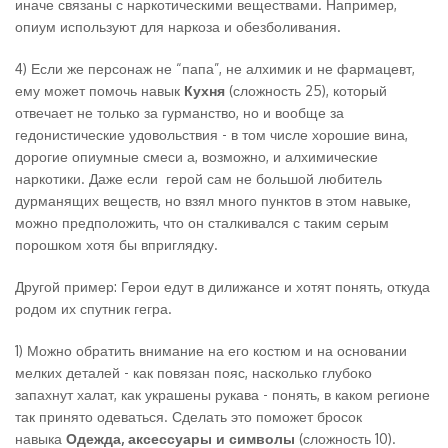
иначе связаны с наркотическими веществами. Например,
опиум используют для наркоза и обезболивания.
4) Если же персонаж не “папа”, не алхимик и не фармацевт,
ему может помочь навык
Кухня
(сложность 25), который
отвечает не только за гурманство, но и вообще за
гедонистические удовольствия - в том числе хорошие вина,
дорогие опиумные смеси а, возможно, и алхимические
наркотики. Даже если герой сам не большой любитель
дурманящих веществ, но взял много пунктов в этом навыке,
можно предположить, что он сталкивался с таким серым
порошком хотя бы вприглядку.
Другой пример: Герои едут в дилижансе и хотят понять, откуда
родом их спутник гегра.
1) Можно обратить внимание на его костюм и на основании
мелких деталей - как повязан пояс, насколько глубоко
запахнут халат, как украшены рукава - понять, в каком регионе
так принято одеваться. Сделать это поможет бросок
навыка
Одежда, аксессуары и символы
(сложность 10).