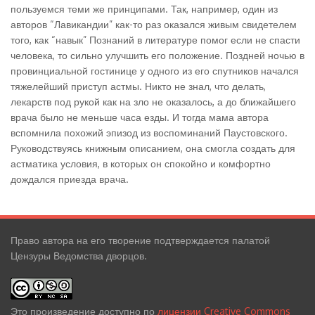
пользуемся теми же принципами. Так, например, один из
авторов “Лавикандии” как-то раз оказался живым свидетелем
того, как “навык” Познаний в литературе помог если не спасти
человека, то сильно улучшить его положение. Поздней ночью в
провинциальной гостинице у одного из его спутников начался
тяжелейший приступ астмы. Никто не знал, что делать,
лекарств под рукой как на зло не оказалось, а до ближайшего
врача было не меньше часа езды. И тогда мама автора
вспомнила похожий эпизод из воспоминаний Паустовского.
Руководствуясь книжным описанием, она смогла создать для
астматика условия, в которых он спокойно и комфортно
дождался приезда врача.
Право автора на его творение подтверждается палатой
Цензуры Ведомства дворцов.
Это произведение доступно по
лицензии Creative Commons