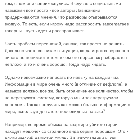
том, с чем они соприкоснулись. В случае с социальными
навыками все просто - все авторы Лавикандии
придерживаются мнения, что разговоры отыгрываются
вживую. То есть, если игроку надо расспросить завсегдатаев
таверны - пусть идет и расспрашивает.
Часть проблем персонажей, однако, так просто не решить.
Довольно часто возникает ситуация, когда игрок совершенно
ничего не понимает в том, в чем его персонаж разбирается
неплохо, а то и очень хорошо. Тогда надо кидать.
Однако невозможно написать по навыку на каждый чих.
Информации в мире очень много (в отличие от дефлопе), а
навыков должно, все же, быть ограниченное количество, чтобы
не перегружать систему, которую мы и так перегрузили
донельзя. Так как получить как можно больше информации о
мире, используя для этого неочевидные навыки?
Например, во время обыска на квартире убитого герои
находят мешочек со странного вида серым порошком. Это -
алхимический наркотик, трудный в изготовлении и, как