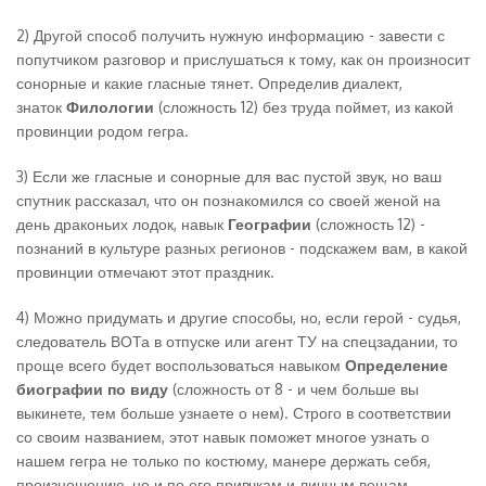
2) Другой способ получить нужную информацию - завести с
попутчиком разговор и прислушаться к тому, как он произносит
сонорные и какие гласные тянет. Определив диалект,
знаток
Филологии
(сложность 12) без труда поймет, из какой
провинции родом гегра.
3) Если же гласные и сонорные для вас пустой звук, но ваш
спутник рассказал, что он познакомился со своей женой на
день драконьих лодок, навык
Географии
(сложность 12) -
познаний в культуре разных регионов - подскажем вам, в какой
провинции отмечают этот праздник.
4) Можно придумать и другие способы, но, если герой - судья,
следователь ВОТа в отпуске или агент ТУ на спецзадании, то
проще всего будет воспользоваться навыком
Определение
биографии по виду
(сложность от 8 - и чем больше вы
выкинете, тем больше узнаете о нем). Строго в соответствии
со своим названием, этот навык поможет многое узнать о
нашем гегра не только по костюму, манере держать себя,
произношению, но и по его привчкам и личным вещам.