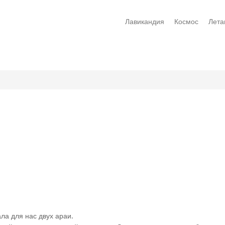
Лавикандия
Космос
Лета
а для нас двух араи.