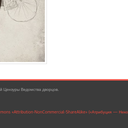
ой Цензуры Ведомства дворцов.
mmons «Attribution-NonCommercial-ShareAlike» («Атрибуция — Нек