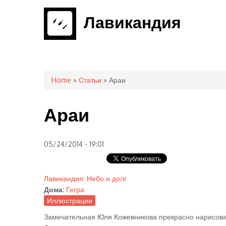
Лавикандия
You are here
Home
»
Статьи
» Араи
Араи
05/24/2014 - 19:01
Лавикандия: Небо и долг
Дома:
Гегра
Иллюстрации
Замечательная Юля Кожевникова прекрасно нарисовал