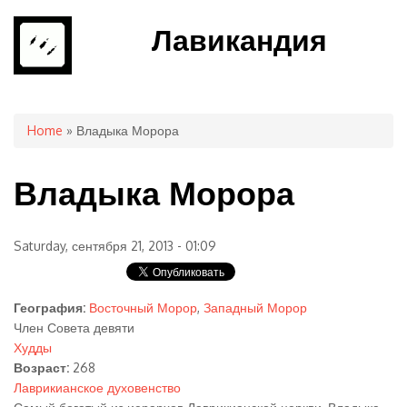
Лавикандия
You are here
Home
» Владыка Морора
Владыка Морора
Saturday, сентября 21, 2013 - 01:09
География:
Восточный Морор
,
Западный Морор
Член Совета девяти
Худды
Возраст:
268
Лаврикианское духовенство