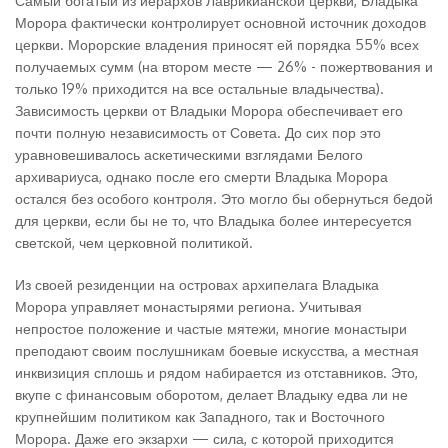
Самый богатый из иерархов Лаврикианской церкви, Владыка
Морора фактически контролирует основной источник доходов
церкви. Морорские владения приносят ей порядка 55% всех
получаемых сумм (на втором месте — 26% - пожертвования и
только 19% приходится на все остальные владычества).
Зависимость церкви от Владыки Морора обеспечивает его
почти полную независимость от Совета. До сих пор это
уравновешивалось аскетическими взглядами Белого
архивариуса, однако после его смерти Владыка Морора
остался без особого контроля. Это могло бы обернуться бедой
для церкви, если бы не то, что Владыка более интересуется
светской, чем церковной политикой.
Из своей резиденции на островах архипелага Владыка
Морора управляет монастырями региона. Учитывая
непростое положение и частые мятежи, многие монастыри
преподают своим послушникам боевые искусства, а местная
инквизиция сплошь и рядом набирается из отставников. Это,
вкупе с финансовым оборотом, делает Владыку едва ли не
крупнейшим политиком как Западного, так и Восточного
Морора. Даже его экзархи — сила, с которой приходится