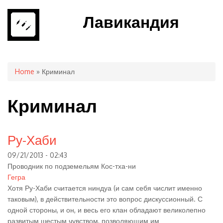
Лавикандия
You are here
Home
» Криминал
Криминал
Ру-Хаби
09/21/2013 - 02:43
Проводник по подземельям Кос-тха-ни
Гегра
Хотя Ру-Хаби считается ниндуа (и сам себя числит именно
таковым), в действительности это вопрос дискуссионный. С
одной стороны, и он, и весь его клан обладают великолепно
развитым шестым чувством, позволяющим им